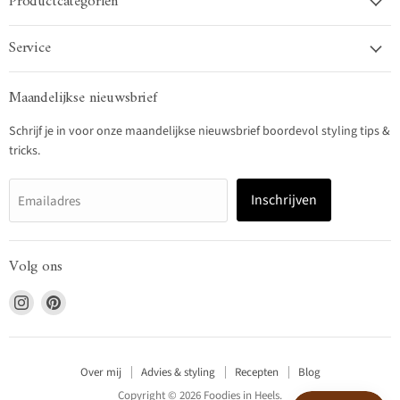
Productcategoriën
Service
Maandelijkse nieuwsbrief
Schrijf je in voor onze maandelijkse nieuwsbrief boordevol styling tips &
tricks.
Inschrijven
Emailadres
Volg ons
Vind
Vind
ons
ons
op
op
Instagram
Pinterest
Over mij
Advies & styling
Recepten
Blog
Copyright © 2026 Foodies in Heels.