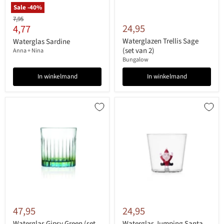
Sale -
40
%
Originele
7,95
Huidige
24,95
4,77
prijs
prijs
Waterglazen Trellis Sage
Waterglas Sardine
(set van 2)
Anna + Nina
Bungalow
In winkelmand
In winkelmand
47,95
24,95
Waterglas Gipsy Green (set
Waterglas Jumping Santa