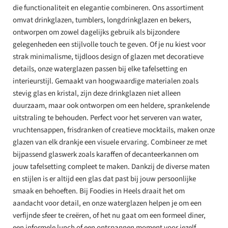
die functionaliteit en elegantie combineren. Ons assortiment
omvat drinkglazen, tumblers, longdrinkglazen en bekers,
ontworpen om zowel dagelijks gebruik als bijzondere
gelegenheden een stijlvolle touch te geven. Of je nu kiest voor
strak minimalisme, tijdloos design of glazen met decoratieve
details, onze waterglazen passen bij elke tafelsetting en
interieurstijl. Gemaakt van hoogwaardige materialen zoals
stevig glas en kristal, zijn deze drinkglazen niet alleen
duurzaam, maar ook ontworpen om een heldere, sprankelende
uitstraling te behouden. Perfect voor het serveren van water,
vruchtensappen, frisdranken of creatieve mocktails, maken onze
glazen van elk drankje een visuele ervaring. Combineer ze met
bijpassend glaswerk zoals karaffen of decanteerkannen om
jouw tafelsetting compleet te maken. Dankzij de diverse maten
en stijlen is er altijd een glas dat past bij jouw persoonlijke
smaak en behoeften. Bij Foodies in Heels draait het om
aandacht voor detail, en onze waterglazen helpen je om een
verfijnde sfeer te creëren, of het nu gaat om een formeel diner,
een informele lunch of een ontspannen moment voor jezelf.