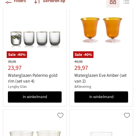
Filters
Sorteren op
Sale -
40
%
Sale -
40
%
Originele
Originele
39,95
49,95
Huidige
Huidige
23,97
29,97
prijs
prijs
prijs
prijs
Waterglazen Palermo gold
Waterglazen Eve Amber (set
rim (set van 4)
van 2)
Lyngby Glas
&Klevering
In winkelmand
In winkelmand