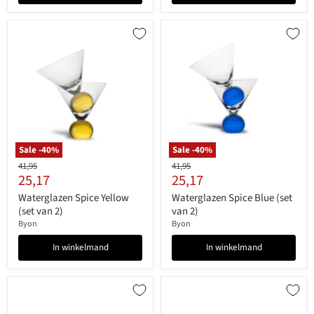
Sale -
40
%
Sale -
40
%
Originele
Originele
41,95
41,95
Huidige
Huidige
25,17
25,17
prijs
prijs
prijs
prijs
Waterglazen Spice Yellow
Waterglazen Spice Blue (set
(set van 2)
van 2)
Byon
Byon
In winkelmand
In winkelmand