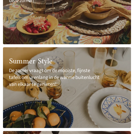
deze zomer!
Summer Style
De zomer vraagt om de mooiste, fijnste
tafels om urenlang in de warme buitenlucht
van elkaar te genieten!