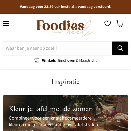
Vandaag vóór 23.59 uur besteld = vandaag verstuurd.
Menu
Winkel
bekijken
Winkels
Eindhoven & Maastricht
Inspiratie
Kleur je tafel met de zomer
Combineer voor een knaleffect meerdere
kleuren met elkaar en laat jouw tafel stralen