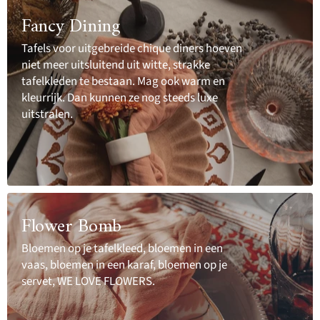
Fancy Dining
Tafels voor uitgebreide chique diners hoeven
niet meer uitsluitend uit witte, strakke
tafelkleden te bestaan. Mag ook warm en
kleurrijk. Dan kunnen ze nog steeds luxe
uitstralen.
Flower Bomb
Bloemen op je tafelkleed, bloemen in een
vaas, bloemen in een karaf, bloemen op je
servet, WE LOVE FLOWERS.