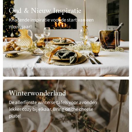
Oud & Nieuw Inspiratie
Knallende inspiratie voor de start van een
nieuw jaar!
Winterwonderland
De allerfijnste winterse tafels voor avonden
lekker cozy bij elkaar. Bring on the cheese
plate!