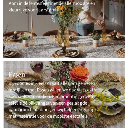
Kom in de lentesfeer met de allermooiste en
kleurrijke voorjaarstafels!
Pasen!
Bij Foodies in Heels draait alles om genieten
in stijl, en met Pasen willen we daar iets extra
speciaals van maken. Een prachtig gedekte
tafel is dé blikvanger van een geslaagde
paasbrunch of -diner, en wij helpen je graag
met inspiratie voor de mooiste eettafels.