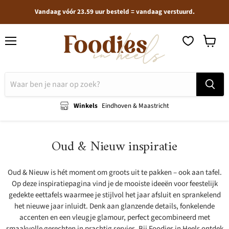
Vandaag vóór 23.59 uur besteld = vandaag verstuurd.
Menu
Winkel
bekijken
Winkels
Eindhoven & Maastricht
Oud & Nieuw inspiratie
Oud & Nieuw is hét moment om groots uit te pakken – ook aan tafel.
Op deze inspiratiepagina vind je de mooiste ideeën voor feestelijk
gedekte eettafels waarmee je stijlvol het jaar afsluit en sprankelend
het nieuwe jaar inluidt. Denk aan glanzende details, fonkelende
accenten en een vleugje glamour, perfect gecombineerd met
smaakvolle gerechten in prachtig servies. Bij Foodies in Heels ontdek