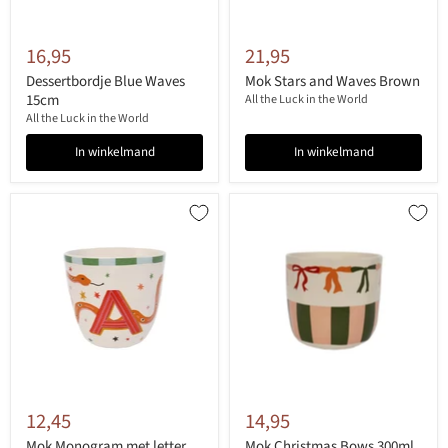
16,95
21,95
Dessertbordje Blue Waves
Mok Stars and Waves Brown
15cm
All the Luck in the World
All the Luck in the World
In winkelmand
In winkelmand
12,45
14,95
Mok Monogram met letter
Mok Christmas Bows 300ml