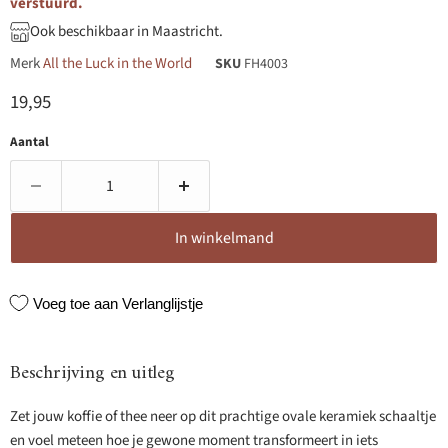
verstuurd.
Ook beschikbaar in Maastricht.
Merk
All the Luck in the World
SKU
FH4003
Huidige prijs
19,95
Aantal
In winkelmand
Voeg toe aan Verlanglijstje
Beschrijving en uitleg
Zet jouw koffie of thee neer op dit prachtige ovale keramiek schaaltje
en voel meteen hoe je gewone moment transformeert in iets