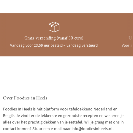
Gratis verzending (vanaf 50 euro)
Ui
Vandaag voor 23.59 uur besteld = vandaag verstuurd
Voor a
Over Foodies in Heels
Foodies In Heels is hét platform voor tafeldekkend Nederland en
België. Je vindt er de lekkerste en gezondste recepten en we leren je
alles over het prachtig dekken van je eettafel. Wil je graag met ons in
contact komen? Stuur een e-mail naar info@foodiesinheels.nl.