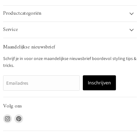
Productcategoriën
Service
Maandelijkse nieuwsbrief
Schrijf je in voor onze maandelijkse nieuwsbrief boordevol styling tips &
tricks.
Inschrijven
Emailadres
Volg ons
Vind
Vind
ons
ons
op
op
Instagram
Pinterest