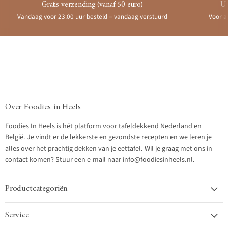
Gratis verzending (vanaf 50 euro)
Ui
Vandaag voor 23.00 uur besteld = vandaag verstuurd
Voor a
Over Foodies in Heels
Foodies In Heels is hét platform voor tafeldekkend Nederland en
België. Je vindt er de lekkerste en gezondste recepten en we leren je
alles over het prachtig dekken van je eettafel. Wil je graag met ons in
contact komen? Stuur een e-mail naar info@foodiesinheels.nl.
Productcategoriën
Service