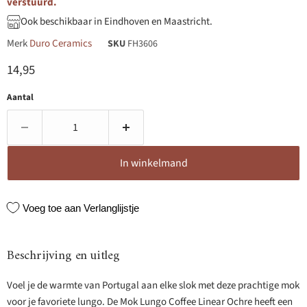
verstuurd.
Ook beschikbaar in Eindhoven en Maastricht.
Merk
Duro Ceramics
SKU
FH3606
Huidige prijs
14,95
Aantal
In winkelmand
Voeg toe aan Verlanglijstje
Beschrijving en uitleg
Voel je de warmte van Portugal aan elke slok met deze prachtige mok
voor je favoriete lungo. De Mok Lungo Coffee Linear Ochre heeft een