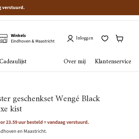
g verstuurd.
Winkels
Inloggen
Eindhoven & Maastricht
Winkelma
bekijken
Cadeaulijst
Over mij
Klantenservice
ster geschenkset Wengé Black
xe kist
r 23.59 uur besteld = vandaag verstuurd.
ndhoven en Maastricht.