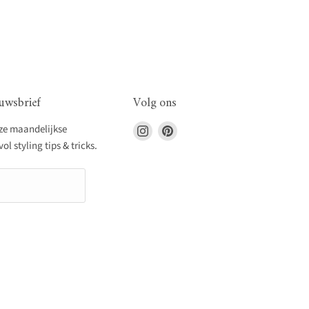
uwsbrief
Volg ons
Vind
Vind
nze maandelijkse
ons
ons
l styling tips & tricks.
op
op
Instagram
Pinterest