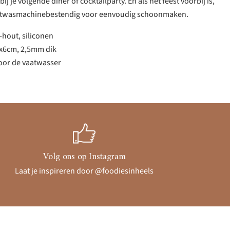
ij je volgende diner of cocktailparty. En als het feest voorbij is,
aatwasmachinebestendig voor eenvoudig schoonmaken.
-hout, siliconen
3x6cm, 2,5mm dik
voor de vaatwasser
Volg ons op Instagram
Laat je inspireren door @foodiesinheels