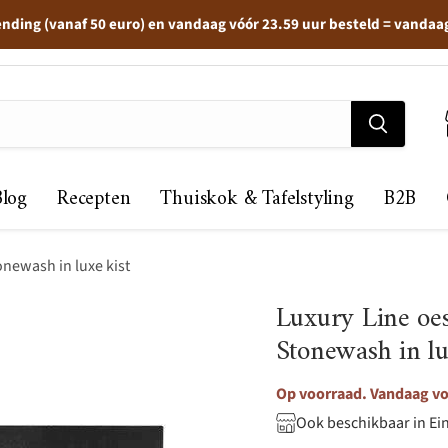
ending (vanaf 50 euro) en vandaag vóór 23.59 uur besteld = vandaa
Blog
Recepten
Thuiskok & Tafelstyling
B2B
newash in luxe kist
Luxury Line oe
Stonewash in lu
Op voorraad. Vandaag voo
Ook beschikbaar in Ei