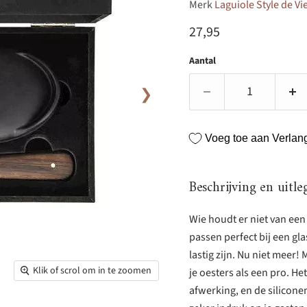
Merk
Laguiole Style de Vi
Huidige prijs
27,95
Aantal
❯
Voeg toe aan Verlangl
Beschrijving en uitle
Wie houdt er niet van een 
passen perfect bij een gla
lastig zijn. Nu niet meer
Klik of scrol om in te zoomen
je oesters als een pro. H
afwerking, en de silicone