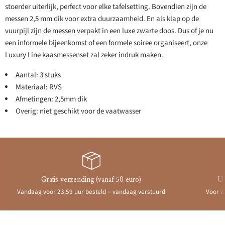
stoerder uiterlijk, perfect voor elke tafelsetting. Bovendien zijn de
messen 2,5 mm dik voor extra duurzaamheid. En als klap op de
vuurpijl zijn de messen verpakt in een luxe zwarte doos. Dus of je nu
een informele bijeenkomst of een formele soiree organiseert, onze
Luxury Line kaasmessenset zal zeker indruk maken.
Aantal: 3 stuks
Materiaal: RVS
Afmetingen: 2,5mm dik
Overig: niet geschikt voor de vaatwasser
Gratis verzending (vanaf 50 euro)
Ui
Vandaag voor 23.59 uur besteld = vandaag verstuurd
Voor a