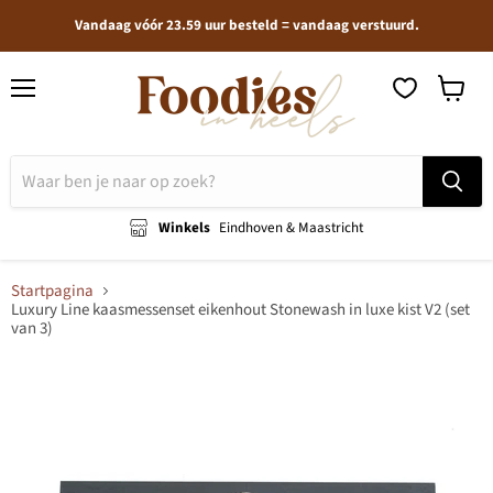
Vandaag vóór 23.59 uur besteld = vandaag verstuurd.
Menu
Winkel
bekijken
Winkels
Eindhoven & Maastricht
Startpagina
Luxury Line kaasmessenset eikenhout Stonewash in luxe kist V2 (set
van 3)