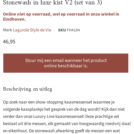
Stonewash in luxe kist V2 (set van 3)
Online niet op voorraad, wel op voorraad in onze winkel in
Eindhoven.
Merk
Laguiole Style de Vie
SKU
FH4184
Huidige prijs
46,95
Stuur mij een email wanneer het product
online beschikbaar is.
Beschrijving en uitleg
Op zoek naar een show-stopping kaasmessenset waarmee je
volgende kaasplankje het gesprek van de dag wordt? Kijk dan niet
verder dan onze Luxury Line kaasmessenset! Deze prachtige set
bestaat uit drie messen, elk gemaakt van hoogwaardig roestvrij staal
en eikenhout. De stonewash afwerking geeft de messen een wat