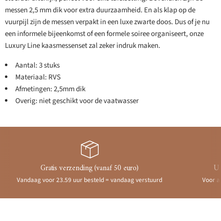
messen 2,5 mm dik voor extra duurzaamheid. En als klap op de
vuurpijl zijn de messen verpakt in een luxe zwarte doos. Dus of je nu
een informele bijeenkomst of een formele soiree organiseert, onze
Luxury Line kaasmessenset zal zeker indruk maken.
Aantal: 3 stuks
Materiaal: RVS
Afmetingen: 2,5mm dik
Overig: niet geschikt voor de vaatwasser
Gratis verzending (vanaf 50 euro)
Ui
Vandaag voor 23.59 uur besteld = vandaag verstuurd
Voor a