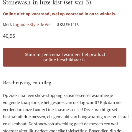
Stonewash in luxe kist (set van 3)
Online niet op voorraad, wel op voorraad in onze winkels.
Merk
Laguiole Style de Vie
SKU
FH1418
Huidige prijs
46,95
Stuur mij een email wanneer het product
online beschikbaar is.
Beschrijving en uitleg
Op zoek naar een show-stopping kaasmessenset waarmee je
volgende kaasplankje het gesprek van de dag wordt? Kijk dan niet
verder dan onze Luxury Line kaasmessenset! Deze prachtige set
bestaat uit drie messen, elk gemaakt van hoogwaardig roestvrij staal
en eikenhout. De stonewash afwerking geeft de messen een wat
stoerder uiterlijk, perfect voor elke tafelsetting. Bovendien zijn de