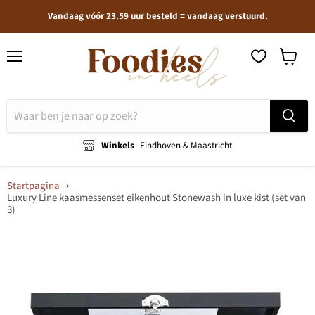
Vandaag vóór 23.59 uur besteld = vandaag verstuurd.
Menu
Winkel
bekijken
Winkels
Eindhoven & Maastricht
Startpagina
Luxury Line kaasmessenset eikenhout Stonewash in luxe kist (set van
3)