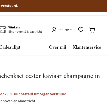
n verstuurd.
Winkels
Inloggen
Eindhoven & Maastricht
Winkelma
bekijken
Cadeaulijst
Over mij
Klantenservice
schenkset oester kaviaar champagne in
or 23.59 uur besteld = morgen verstuurd.
ndhoven en Maastricht.