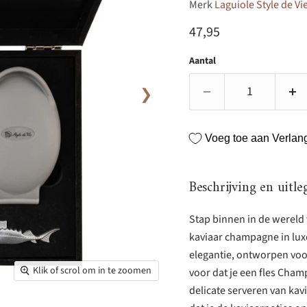
Merk
Laguiole Style de Vi
Huidige prijs
47,95
Aantal
❯
Voeg toe aan Verlangl
Beschrijving en uitle
Stap binnen in de wereld 
kaviaar champagne in luxe
elegantie, ontworpen voor
Klik of scrol om in te zoomen
voor dat je een fles Cha
delicate serveren van kav