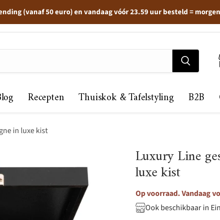
ending (vanaf 50 euro) en vandaag vóór 23.59 uur besteld = morge
Blog
Recepten
Thuiskok & Tafelstyling
B2B
ne in luxe kist
Luxury Line ge
luxe kist
Op voorraad. Vandaag vo
Ook beschikbaar in Ei