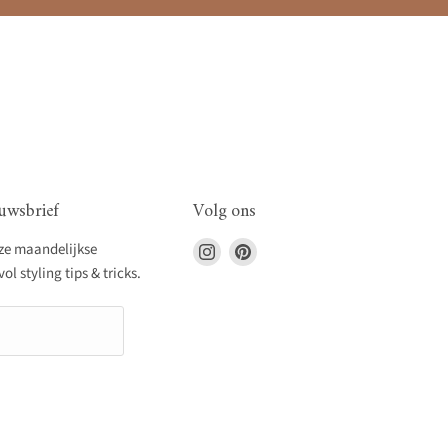
uwsbrief
Volg ons
Vind
Vind
nze maandelijkse
ons
ons
l styling tips & tricks.
op
op
Instagram
Pinterest