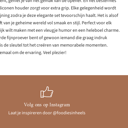
pent, geniet je van het gemak van de opener. En het oestermes
siliconen houder zorgt voor extra grip. Elke gelegenheid wordt
jning zodra je deze elegante set tevoorschijn haalt. Het is alsof
ft van je geheime wereld vol smaak en stijl. Perfect voor elk
ijk wilt maken met een vleugje humor en een heleboel charme.
rde fijnproever bent of gewoon iemand die graag indruk
is de sleutel tot het creëren van memorabele momenten.
llemaal om de ervaring. Veel plezier!
Volg ons op Instagram
Laat je inspireren door @foodiesinheels