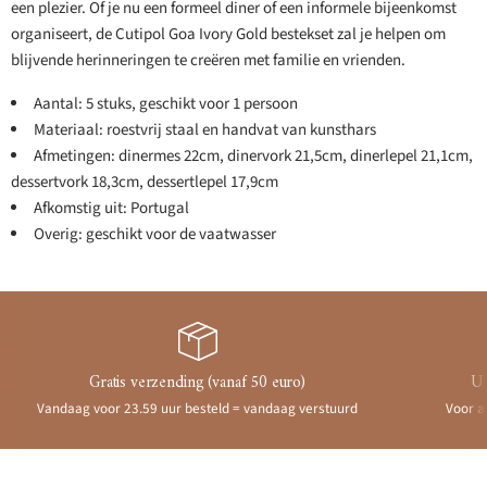
een plezier. Of je nu een formeel diner of een informele bijeenkomst
organiseert, de Cutipol Goa Ivory Gold bestekset zal je helpen om
blijvende herinneringen te creëren met familie en vrienden.
Aantal: 5 stuks, geschikt voor 1 persoon
Materiaal: roestvrij staal en handvat van kunsthars
Afmetingen: dinermes 22cm, dinervork 21,5cm, dinerlepel 21,1cm,
dessertvork 18,3cm, dessertlepel 17,9cm
Afkomstig uit: Portugal
Overig: geschikt voor de vaatwasser
Gratis verzending (vanaf 50 euro)
Ui
Vandaag voor 23.59 uur besteld = vandaag verstuurd
Voor a