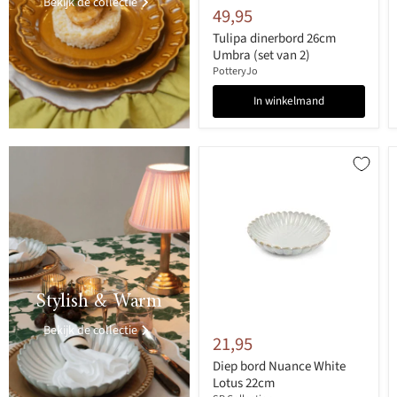
Bekijk de collectie
49,95
Tulipa dinerbord 26cm
Umbra (set van 2)
PotteryJo
In winkelmand
>
Stylish & Warm
Bekijk de collectie
21,95
Diep bord Nuance White
Lotus 22cm