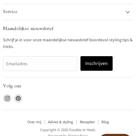
Service
Maandelijkse nieuwsbrief
Schrijf je in voor onze maandelijkse nieuwsbrief boordevol styling tips &
tricks.
Inschrijven
Emailadres
Volg ons
Vind
Vind
ons
ons
op
op
Instagram
Pinterest
Over mij
Advies & styling
Recepten
Blog
Copyright © 2026 Foodies in Heels.