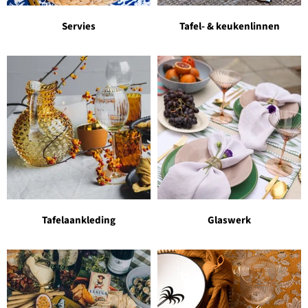
Servies
Tafel- & keukenlinnen
Tafelaankleding
Glaswerk