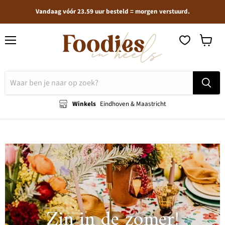
Vandaag vóór 23.59 uur besteld = morgen verstuurd.
Menu
Winkel
bekijken
Winkels
Eindhoven & Maastricht
Zin in de zomer!