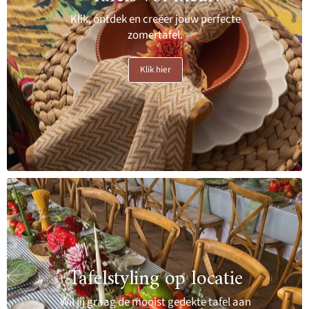
Klik, ontdek en creëer jouw perfecte
zomertafel.
Klik hier
Tafelstyling op locatie
Wil jij graag de mooist gedekte tafel aan