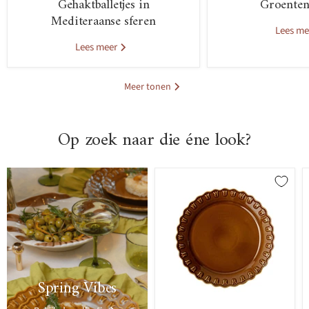
Gehaktballetjes in
Groenten
Mediteraanse sferen
Lees m
Lees meer
Meer tonen
Op zoek naar die éne look?
>
Spring Vibes