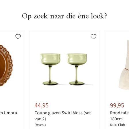
Op zoek naar die éne look?
44,95
99,95
cm Umbra
Coupe glazen Swirl Moss (set
Rond tafe
van 2)
180cm
Paveau
Kulu Club