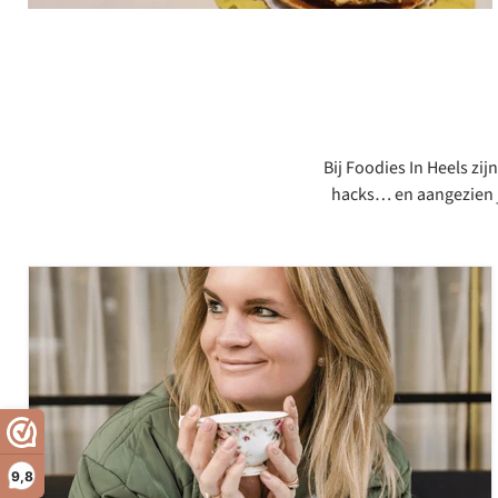
Bij Foodies In Heels zi
hacks… en aangezien jij
9,8