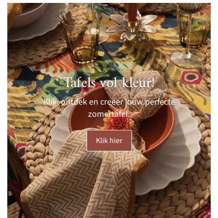
Tafels vol kleur!
Klik, ontdek en creëer jouw perfecte
zomertafel.
Klik hier