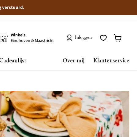
g verstuurd.
Winkels
Inloggen
Eindhoven & Maastricht
Winkelma
bekijken
Cadeaulijst
Over mij
Klantenservice