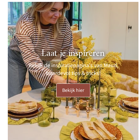
Laat je inspireren
Bekijk de inspiratiepagina's van Maud,
boordevol tips & tricks!
Bekijk hier