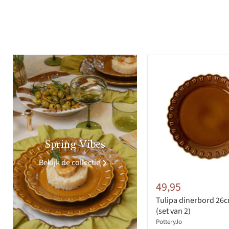
>
Spring Vibes
Bekijk de collectie
49,95
Tulipa dinerbord 26
(set van 2)
PotteryJo