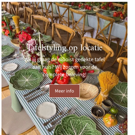
Tafelstyling op locatie
Wil jij graag de mooist gedekte tafel
aan huis? Wij zorgen voor de
complete beleving!
Meer info