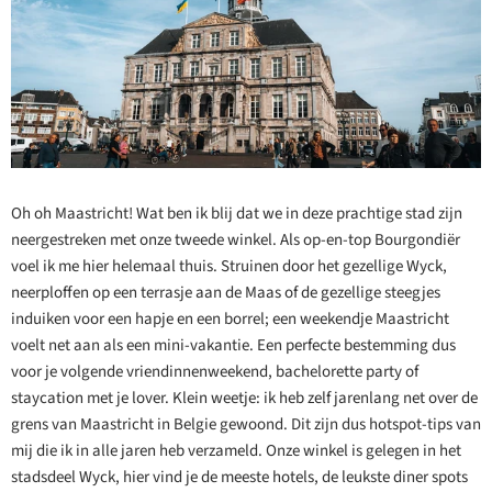
Oh oh Maastricht! Wat ben ik blij dat we in deze prachtige stad zijn
neergestreken met onze tweede winkel. Als op-en-top Bourgondiër
voel ik me hier helemaal thuis. Struinen door het gezellige Wyck,
neerploffen op een terrasje aan de Maas of de gezellige steegjes
induiken voor een hapje en een borrel; een weekendje Maastricht
voelt net aan als een mini-vakantie. Een perfecte bestemming dus
voor je volgende vriendinnenweekend, bachelorette party of
staycation met je lover. Klein weetje: ik heb zelf jarenlang net over de
grens van Maastricht in Belgie gewoond. Dit zijn dus hotspot-tips van
mij die ik in alle jaren heb verzameld. Onze winkel is gelegen in het
stadsdeel Wyck, hier vind je de meeste hotels, de leukste diner spots