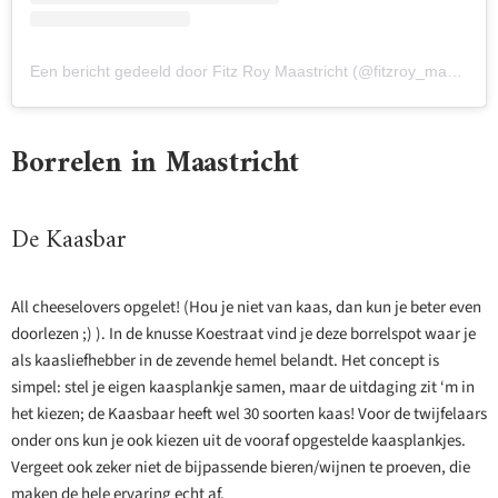
Een bericht gedeeld door Fitz Roy Maastricht (@fitzroy_maastricht)
Borrelen in Maastricht
De Kaasbar
All cheeselovers opgelet! (Hou je niet van kaas, dan kun je beter even
doorlezen ;) ). In de knusse Koestraat vind je deze borrelspot waar je
als kaasliefhebber in de zevende hemel belandt. Het concept is
simpel: stel je eigen kaasplankje samen, maar de uitdaging zit ‘m in
het kiezen; de Kaasbaar heeft wel 30 soorten kaas! Voor de twijfelaars
onder ons kun je ook kiezen uit de vooraf opgestelde kaasplankjes.
Vergeet ook zeker niet de bijpassende bieren/wijnen te proeven, die
maken de hele ervaring echt af.