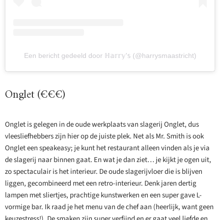
Een bericht gedeeld door ℍ𝕒𝕣𝕣𝕪'𝕤 (@harrysmaastricht)
Onglet (€€€)
Onglet is gelegen in de oude werkplaats van slagerij Onglet, dus
vleesliefhebbers zijn hier op de juiste plek. Net als Mr. Smith is ook
Onglet een speakeasy; je kunt het restaurant alleen vinden als je via
de slagerij naar binnen gaat. En wat je dan ziet… je kijkt je ogen uit,
zo spectaculair is het interieur. De oude slagerijvloer die is blijven
liggen, gecombineerd met een retro-interieur. Denk jaren dertig
lampen met sliertjes, prachtige kunstwerken en een super gave L-
vormige bar. Ik raad je het menu van de chef aan (heerlijk, want geen
keuzestress!). De smaken zijn super verfijnd en er gaat veel liefde en