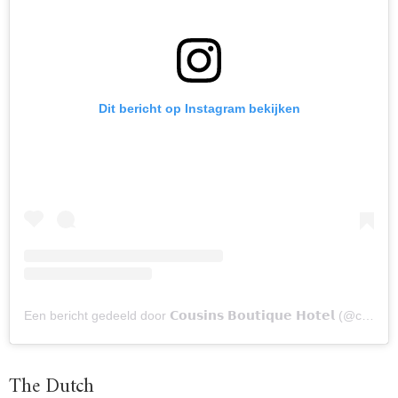
Dit bericht op Instagram bekijken
Een bericht gedeeld door 𝗖𝗼𝘂𝘀𝗶𝗻𝘀 𝗕𝗼𝘂𝘁𝗶𝗾𝘂𝗲 𝗛𝗼𝘁𝗲𝗹 (@cousinsboutiquehotel)
The Dutch