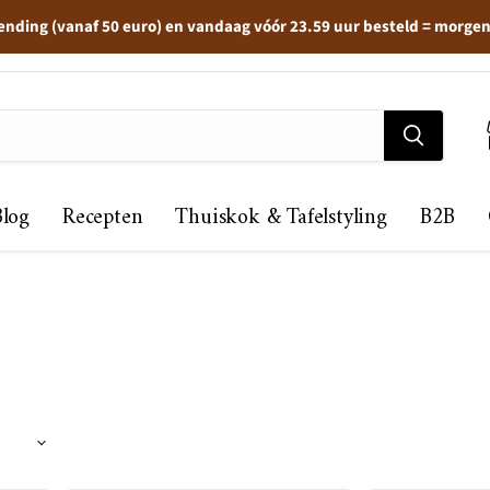
ending (vanaf 50 euro) en vandaag vóór 23.59 uur besteld = morge
Blog
Recepten
Thuiskok & Tafelstyling
B2B