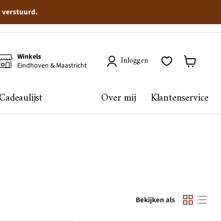
n verstuurd.
Winkels
Inloggen
Eindhoven & Maastricht
Winkelma
bekijken
Cadeaulijst
Over mij
Klantenservice
Bekijken als