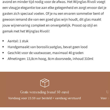
avond en minder tijd nodig voor de afwas. Het Wijnglas Rivoli voegt
een vleugje elegantie toe aan elke gelegenheid en zorgt ervoor dat je
gasten zich speciaal voelen. Of je nu een ervaren sommelier bent of
gewoon iemand die van een goed glas wijn houdt, dit glas maakt
jouw wijnervaring compleet en onvergetelijk. Proost op stijl en
gemak met het Wijnglas Rivoli!
Aantal: 1 stuk
Handgemaakt van borosilicaatglas, bevat geen lood
Geschikt voor de vaatwasser, maximaal 40 graden
Afmetingen: 13,8cm hoog, 8cm doorsnede, inhoud 310ml
Gratis verzending (vanaf 50 euro)
Ui
Vandaag voor 23.59 uur besteld = vandaag verstuurd
Voor a