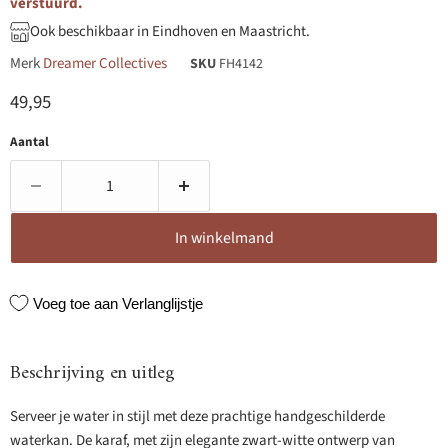
verstuurd.
Ook beschikbaar in Eindhoven en Maastricht.
Merk
Dreamer Collectives
SKU
FH4142
Huidige prijs
49,95
Aantal
In winkelmand
Voeg toe aan Verlanglijstje
Beschrijving en uitleg
Serveer je water in stijl met deze prachtige handgeschilderde
waterkan. De karaf, met zijn elegante zwart-witte ontwerp van