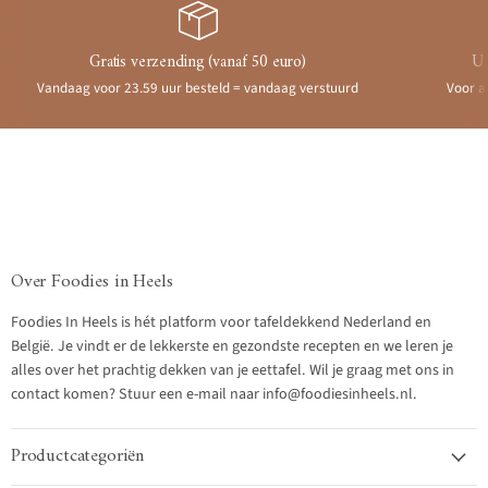
Gratis verzending (vanaf 50 euro)
Ui
Vandaag voor 23.59 uur besteld = vandaag verstuurd
Voor a
Over Foodies in Heels
Foodies In Heels is hét platform voor tafeldekkend Nederland en
België. Je vindt er de lekkerste en gezondste recepten en we leren je
alles over het prachtig dekken van je eettafel. Wil je graag met ons in
contact komen? Stuur een e-mail naar info@foodiesinheels.nl.
Productcategoriën