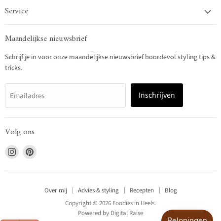
Service
Maandelijkse nieuwsbrief
Schrijf je in voor onze maandelijkse nieuwsbrief boordevol styling tips &
tricks.
Inschrijven
Emailadres
Volg ons
Vind
Vind
ons
ons
op
op
Instagram
Pinterest
Over mij
Advies & styling
Recepten
Blog
Copyright © 2026 Foodies in Heels.
Powered by
Digital Raise