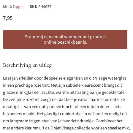
Merk
Opjet
SKU
FH4637
Huidige prijs
7,95
Stuur mij een email wanneer het product
online beschikbaar is.
Beschrijving en uitleg
Laat je verleiden door de speelse elegantie van dit Visage waterglas
in een prachtige roze tint. Met zijn subtiele kleuraccent brengt dit
glazen drinkglas een zachte, warme uitstraling aan je gedekte tafel.
De verfijnde rozetint voegt net dat beetje extra charme toe dat elke
maaltijd — van een ontspannen lunch tot een intiem diner — iets
bijzonders maakt. Het glas ligt comfortabel in de hand en nodigt uit
om langzaam te genieten van je favoriete drankje. Combineer het
met andere kleuren uit de Opjet Visage collectie voor een speelse mix,