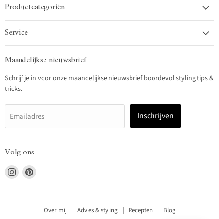
Productcategoriën
Service
Maandelijkse nieuwsbrief
Schrijf je in voor onze maandelijkse nieuwsbrief boordevol styling tips &
tricks.
Inschrijven
Emailadres
Volg ons
Vind
Vind
ons
ons
op
op
Instagram
Pinterest
Over mij
Advies & styling
Recepten
Blog