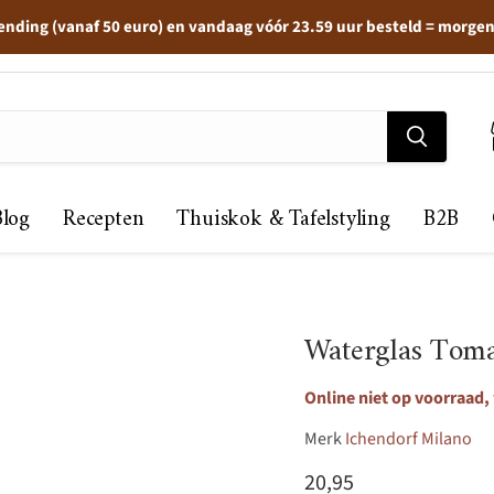
ending (vanaf 50 euro) en vandaag vóór 23.59 uur besteld = morge
Blog
Recepten
Thuiskok & Tafelstyling
B2B
Waterglas Tom
Online niet op voorraad,
Merk
Ichendorf Milano
Huidige prijs
20,95