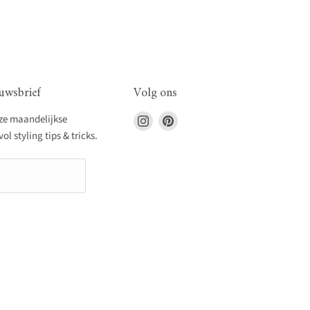
uwsbrief
Volg ons
Vind
Vind
nze maandelijkse
ons
ons
l styling tips & tricks.
op
op
Instagram
Pinterest