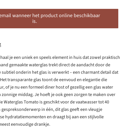
 email wanneer het product online beschikbaar
is.
g
aal je een uniek en speels element in huis dat zowel praktisch
de hand gemaakte waterglas trekt direct de aandacht door de
 subtiel onderin het glas is verwerkt – een charmant detail dat
. Het transparante glas toont de eenvoud en elegantie die
eur, of je nu een formeel diner host of gezellig een glas water
n zonnige middag. Je hoeft je ook geen zorgen te maken over
 Waterglas Tomato is geschikt voor de vaatwasser tot 40
 gespreksonderwerp in één, dit glas geeft een vleugje
kse hydratatiemomenten en draagt bij aan een stijlvolle
 meest eenvoudige drankje.