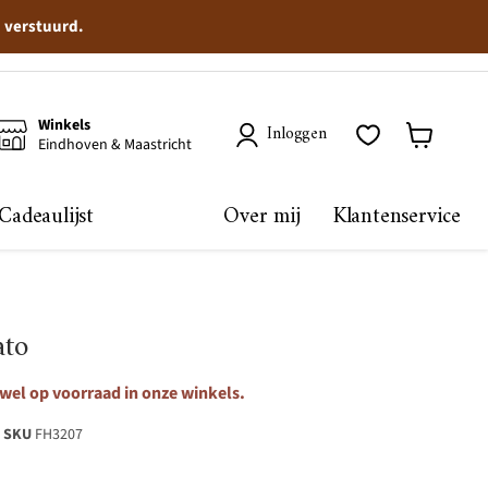
n verstuurd.
Winkels
Inloggen
Eindhoven & Maastricht
Winkelma
bekijken
Cadeaulijst
Over mij
Klantenservice
ato
 wel op voorraad in onze winkels.
SKU
FH3207