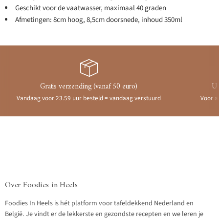
Geschikt voor de vaatwasser, maximaal 40 graden
Afmetingen: 8cm hoog, 8,5cm doorsnede, inhoud 350ml
Gratis verzending (vanaf 50 euro)
Ui
Vandaag voor 23.59 uur besteld = vandaag verstuurd
Voor a
Over Foodies in Heels
Foodies In Heels is hét platform voor tafeldekkend Nederland en
België. Je vindt er de lekkerste en gezondste recepten en we leren je