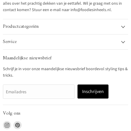
alles over het prachtig dekken van je eettafel. Wil je graag met ons in
contact komen? Stuur een e-mail naar info@foodiesinheels.nl.
Productcategoriën
Service
Maandelijkse nieuwsbrief
Schrijf je in voor onze maandelijkse nieuwsbrief boordevol styling tips &
tricks.
Inschrijven
Emailadres
Volg ons
Vind
Vind
ons
ons