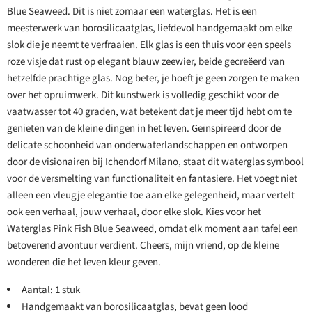
Blue Seaweed. Dit is niet zomaar een waterglas. Het is een
meesterwerk van borosilicaatglas, liefdevol handgemaakt om elke
slok die je neemt te verfraaien. Elk glas is een thuis voor een speels
roze visje dat rust op elegant blauw zeewier, beide gecreëerd van
hetzelfde prachtige glas. Nog beter, je hoeft je geen zorgen te maken
over het opruimwerk. Dit kunstwerk is volledig geschikt voor de
vaatwasser tot 40 graden, wat betekent dat je meer tijd hebt om te
genieten van de kleine dingen in het leven. Geïnspireerd door de
delicate schoonheid van onderwaterlandschappen en ontworpen
door de visionairen bij Ichendorf Milano, staat dit waterglas symbool
voor de versmelting van functionaliteit en fantasiere. Het voegt niet
alleen een vleugje elegantie toe aan elke gelegenheid, maar vertelt
ook een verhaal, jouw verhaal, door elke slok. Kies voor het
Waterglas Pink Fish Blue Seaweed, omdat elk moment aan tafel een
betoverend avontuur verdient. Cheers, mijn vriend, op de kleine
wonderen die het leven kleur geven.
Aantal: 1 stuk
Handgemaakt van borosilicaatglas, bevat geen lood