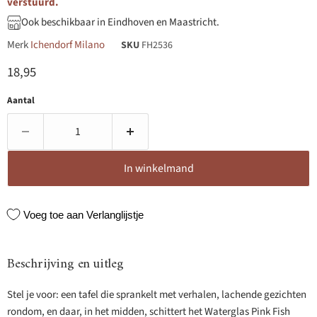
verstuurd.
Ook beschikbaar in Eindhoven en Maastricht.
Merk
Ichendorf Milano
SKU
FH2536
Huidige prijs
18,95
Aantal
In winkelmand
Voeg toe aan Verlanglijstje
Beschrijving en uitleg
Stel je voor: een tafel die sprankelt met verhalen, lachende gezichten
rondom, en daar, in het midden, schittert het Waterglas Pink Fish