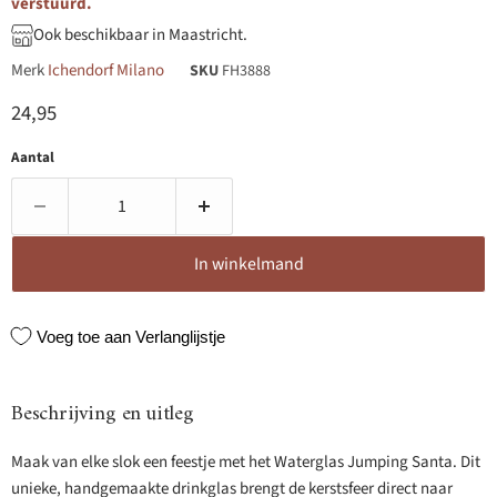
verstuurd.
Ook beschikbaar in Maastricht.
Merk
Ichendorf Milano
SKU
FH3888
Huidige prijs
24,95
Aantal
In winkelmand
Voeg toe aan Verlanglijstje
Beschrijving en uitleg
Maak van elke slok een feestje met het Waterglas Jumping Santa. Dit
unieke, handgemaakte drinkglas brengt de kerstsfeer direct naar