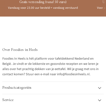
Gratis verzending (vanaf 50 euro)
Ui
Vandaag voor 23.00 uur besteld = vandaag verstuurd
Voor a
Over Foodies in Heels
Foodies In Heels is hét platform voor tafeldekkend Nederland en
België. Je vindt er de lekkerste en gezondste recepten en we leren je
alles over het prachtig dekken van je eettafel. Wil je graag met ons in
contact komen? Stuur een e-mail naar info@foodiesinheels.nl.
Productcategoriën
Service