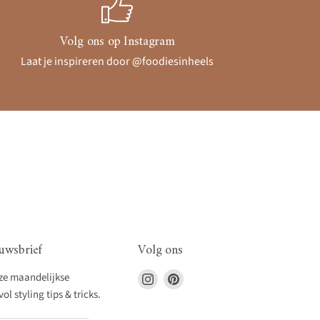
Volg ons op Instagram
Laat je inspireren door @foodiesinheels
uwsbrief
Volg ons
Vind
Vind
nze maandelijkse
ons
ons
l styling tips & tricks.
op
op