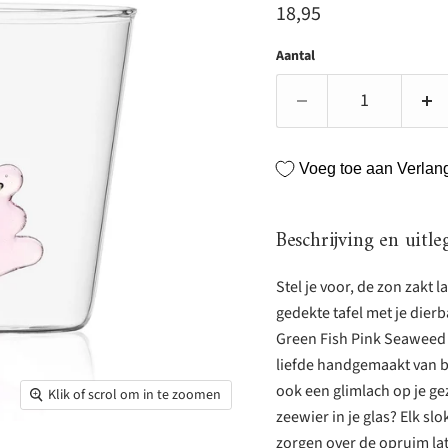
Huidige prijs
18,95
Aantal
Voeg toe aan Verlangl
Beschrijving en uitle
Stel je voor, de zon zakt 
gedekte tafel met je dier
Green Fish Pink Seaweed v
liefde handgemaakt van bo
ook een glimlach op je ge
Klik of scrol om in te zoomen
zeewier in je glas? Elk sl
zorgen over de opruim la