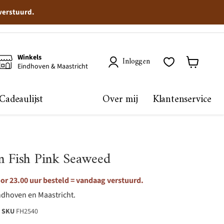
 verstuurd.
Winkels
Inloggen
Eindhoven & Maastricht
Winkelma
bekijken
Cadeaulijst
Over mij
Klantenservice
n Fish Pink Seaweed
r 23.00 uur besteld = vandaag verstuurd.
ndhoven en Maastricht.
SKU
FH2540