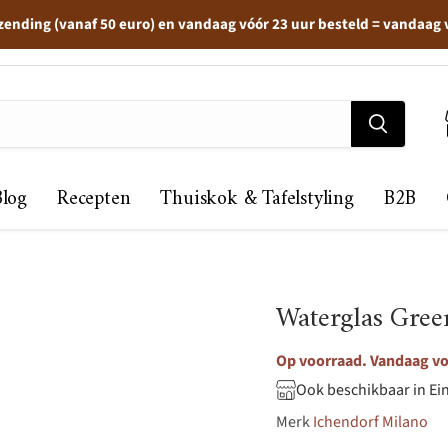
zending (vanaf 50 euro) en vandaag vóór 23 uur besteld = vandaag
Blog
Recepten
Thuiskok & Tafelstyling
B2B
Waterglas Gree
Op voorraad. Vandaag voo
Ook beschikbaar in Ei
Merk
Ichendorf Milano