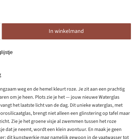
In winkelmand
ijstje
g
langzaam weg en de hemel kleurt roze. Je zit aan een prachtig
baren om je heen. Plots zie je het — jouw nieuwe Waterglas
angt het laatste licht van de dag. Dit unieke waterglas, met
rosilicaatglas, brengt niet alleen een glinstering op tafel maar
zicht. Zie je het groene visje al zwemmen tussen het roze
okje dat je neemt, wordt een klein avontuur. En maak je geen
ter; dit kunstwerkje mag namelijk gewoon in de vaatwasser tot