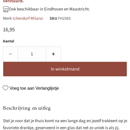
verstuurd.
Ook beschikbaar in Eindhoven en Maastricht.
Merk
Ichendorf Milano
SKU
FH2565
Huidige prijs
16,95
Aantal
In winkelmand
Voeg toe aan Verlanglijstje
Beschrijving en uitleg
Stel je voor dat je thuis komt na een lange dag en jezelf trakteert op je
favoriete drankje, geserveerd in een glas dat net zo uniek is als jij.