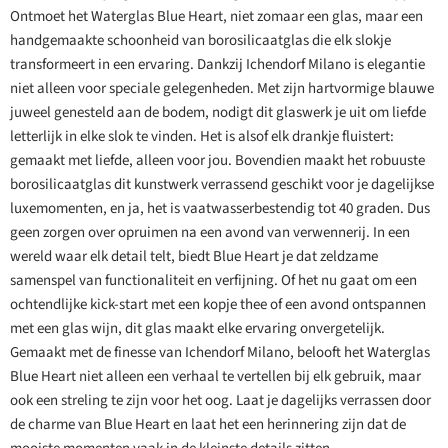
Ontmoet het Waterglas Blue Heart, niet zomaar een glas, maar een
handgemaakte schoonheid van borosilicaatglas die elk slokje
transformeert in een ervaring. Dankzij Ichendorf Milano is elegantie
niet alleen voor speciale gelegenheden. Met zijn hartvormige blauwe
juweel genesteld aan de bodem, nodigt dit glaswerk je uit om liefde
letterlijk in elke slok te vinden. Het is alsof elk drankje fluistert:
gemaakt met liefde, alleen voor jou. Bovendien maakt het robuuste
borosilicaatglas dit kunstwerk verrassend geschikt voor je dagelijkse
luxemomenten, en ja, het is vaatwasserbestendig tot 40 graden. Dus
geen zorgen over opruimen na een avond van verwennerij. In een
wereld waar elk detail telt, biedt Blue Heart je dat zeldzame
samenspel van functionaliteit en verfijning. Of het nu gaat om een
ochtendlijke kick-start met een kopje thee of een avond ontspannen
met een glas wijn, dit glas maakt elke ervaring onvergetelijk.
Gemaakt met de finesse van Ichendorf Milano, belooft het Waterglas
Blue Heart niet alleen een verhaal te vertellen bij elk gebruik, maar
ook een streling te zijn voor het oog. Laat je dagelijks verrassen door
de charme van Blue Heart en laat het een herinnering zijn dat de