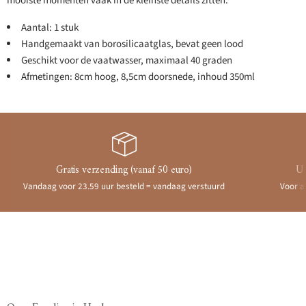
mooiste momenten vaak in de kleinste details zitten.
Aantal: 1 stuk
Handgemaakt van borosilicaatglas, bevat geen lood
Geschikt voor de vaatwasser, maximaal 40 graden
Afmetingen: 8cm hoog, 8,5cm doorsnede, inhoud 350ml
Gratis verzending (vanaf 50 euro)
Ui
Vandaag voor 23.59 uur besteld = vandaag verstuurd
Voor a