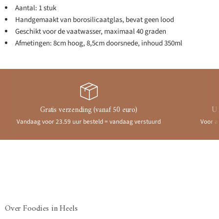
Aantal: 1 stuk
Handgemaakt van borosilicaatglas, bevat geen lood
Geschikt voor de vaatwasser, maximaal 40 graden
Afmetingen: 8cm hoog, 8,5cm doorsnede, inhoud 350ml
Gratis verzending (vanaf 50 euro)
Ui
Vandaag voor 23.59 uur besteld = vandaag verstuurd
Voor a
Over Foodies in Heels