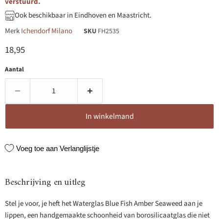
verstuurd.
Ook beschikbaar in Eindhoven en Maastricht.
Merk
Ichendorf Milano
SKU
FH2535
Huidige prijs
18,95
Aantal
In winkelmand
Voeg toe aan Verlanglijstje
Beschrijving en uitleg
Stel je voor, je heft het Waterglas Blue Fish Amber Seaweed aan je
lippen, een handgemaakte schoonheid van borosilicaatglas die niet