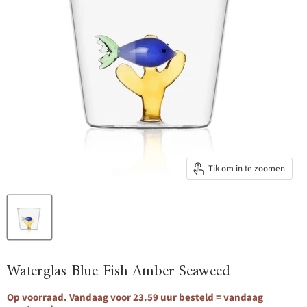
Tik om in te zoomen
Waterglas Blue Fish Amber Seaweed
Op voorraad. Vandaag voor 23.59 uur besteld = vandaag