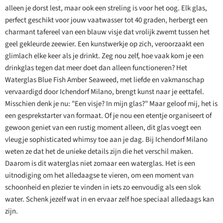
alleen je dorst lest, maar ook een streling is voor het oog. Elk glas,
perfect geschikt voor jouw vaatwasser tot 40 graden, herbergt een
charmant tafereel van een blauw visje dat vrolijk zwemt tussen het
geel gekleurde zeewier. Een kunstwerkje op zich, veroorzaakt een
glimlach elke keer als je drinkt. Zeg nou zelf, hoe vaak kom je een
drinkglas tegen dat meer doet dan alleen functioneren? Het
Waterglas Blue Fish Amber Seaweed, met liefde en vakmanschap
vervaardigd door Ichendorf Milano, brengt kunst naar je eettafel.
Misschien denk je nu: "Een visje? In mijn glas?" Maar geloof mij, het is
een gesprekstarter van formaat. Of je nou een etentje organiseert of
gewoon geniet van een rustig moment alleen, dit glas voegt een
vleugje sophisticated whimsy toe aan je dag. Bij Ichendorf Milano
weten ze dat het de unieke details zijn die het verschil maken.
Daarom is dit waterglas niet zomaar een waterglas. Het is een
uitnodiging om het alledaagse te vieren, om een moment van
schoonheid en plezier te vinden in iets zo eenvoudig als een slok
water. Schenk jezelf wat in en ervaar zelf hoe speciaal alledaags kan
zijn.