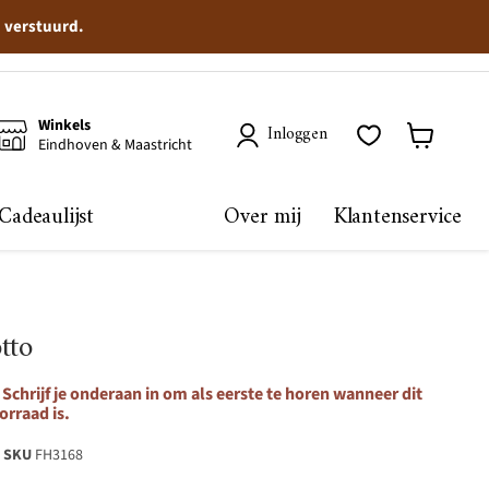
n verstuurd.
Winkels
Inloggen
Eindhoven & Maastricht
Winkelma
bekijken
Cadeaulijst
Over mij
Klantenservice
tto
Schrijf je onderaan in om als eerste te horen wanneer dit
orraad is.
SKU
FH3168