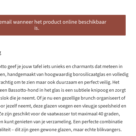
 email wanneer het product online beschikbaar
is.
g
to geef je jouw tafel iets unieks en charmants dat meteen in
azen, handgemaakt van hoogwaardig borosilicaatglas en volledig
 prachtig om te zien maar ook duurzaam en perfect veilig. Het
 een Bassotto-hond in het glas is een subtiele knipoog en zorgt
 slok die je neemt. Of je nu een gezellige brunch organiseert of
 jezelf neemt, deze glazen voegen een vleugje speelsheid en
 Ze zijn geschikt voor de vaatwasser tot maximaal 40 graden,
n kunt genieten van je verzameling. Een perfecte combinatie
liteit – dit zijn geen gewone glazen, maar echte blikvangers.