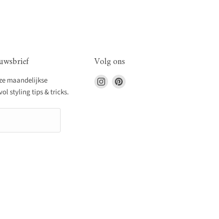
uwsbrief
Volg ons
Vind
Vind
nze maandelijkse
ons
ons
l styling tips & tricks.
op
op
Instagram
Pinterest