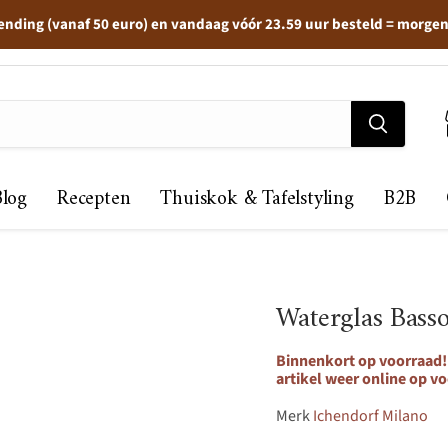
ending (vanaf 50 euro) en vandaag vóór 23.59 uur besteld = morge
Blog
Recepten
Thuiskok & Tafelstyling
B2B
Waterglas Basso
Binnenkort op voorraad! 
artikel weer online op vo
Merk
Ichendorf Milano