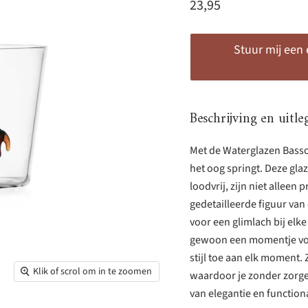
Huidige prijs
23,95
Stuur mij een
Beschrijving en uitle
Met de Waterglazen Bassot
het oog springt. Deze gl
loodvrij, zijn niet alleen
gedetailleerde figuur van
voor een glimlach bij elke
gewoon een momentje voor
stijl toe aan elk moment.
Klik of scrol om in te zoomen
waardoor je zonder zorge
van elegantie en functiona