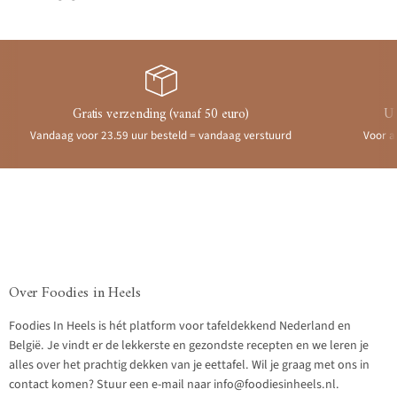
Gratis verzending (vanaf 50 euro)
Ui
Vandaag voor 23.59 uur besteld = vandaag verstuurd
Voor a
Over Foodies in Heels
Foodies In Heels is hét platform voor tafeldekkend Nederland en
België. Je vindt er de lekkerste en gezondste recepten en we leren je
alles over het prachtig dekken van je eettafel. Wil je graag met ons in
contact komen? Stuur een e-mail naar info@foodiesinheels.nl.