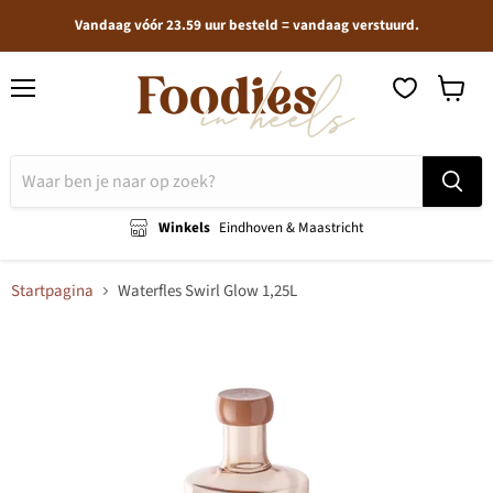
Vandaag vóór 23.59 uur besteld = vandaag verstuurd.
Menu
Winkel
bekijken
Winkels
Eindhoven & Maastricht
Startpagina
Waterfles Swirl Glow 1,25L