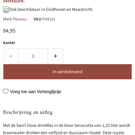
verstuurd.
Ook beschikbaar in Eindhoven en Maastricht.
Merk
Paveau
SKU
FH4101
Huidige prijs
84,95
Aantal
In winkelmand
Voeg toe aan Verlanglijstje
Beschrijving en uitleg
Met de Swirl Glow drinkfles in de kleur terracotta van 1,25 liter wordt
kraanwater drinken een verfijnd en duurzaam ritueel. Deze royale