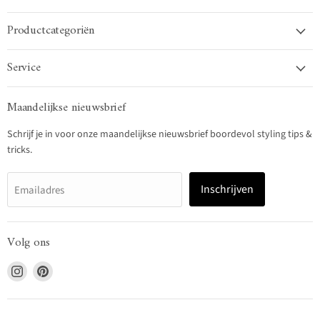
Productcategoriën
Service
Maandelijkse nieuwsbrief
Schrijf je in voor onze maandelijkse nieuwsbrief boordevol styling tips &
tricks.
Inschrijven
Emailadres
Volg ons
Vind
Vind
ons
ons
op
op
Instagram
Pinterest