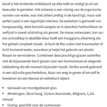
karaf is het stralende middelpunt op elke tafel en nodigt je uit om
bewuster te genieten. Het ontwerp is een viering van de organische
vormen van water, wat niet alleen prettig in de hand ligt, maar ook
perfect past in een eigentijds interieur. De waterkan is gemaakt van
hoogwaardig, sterk borosilicaatglas en is daardoor herbruikbaar en
verfijnd in zowel uitstraling als gevoel. De nieuw ontworpen, ton-sur-
ton schroefdop in dezelfde kleur heeft een hoogglans afwerking die
het geheel compleet maakt. Je kunt de fles vullen met kraanwater of
licht bruisend water, waardoor je helpt het gebruik van plastic
flessen te verminderen. Combineer deze prachtige glazen waterfles
met de bijpassende Swirl glazen voor een harmonieuze en elegante
tafelsetting die elk moment bijzonder maakt. De fles wordt geleverd
in een stijlvolle geschenkdoos, klaar om weg te geven of om zelf te
koesteren als een bewust en esthetisch object.
Gemaakt van mondgeblazen glas
Afmetingen: 26cm hoog, 10,4cm doorsnede, 450gram, 1,25L
inhoud
Overig: geschikt voor de vaatwasser