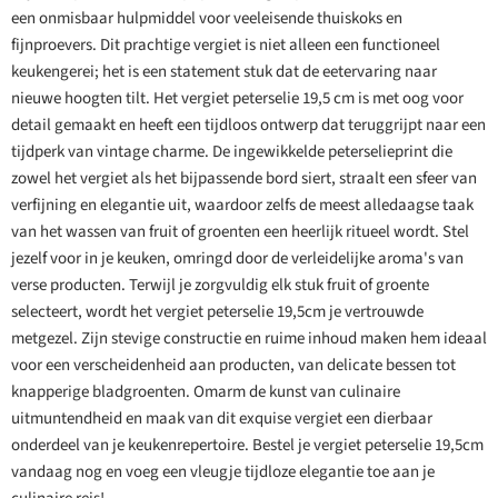
een onmisbaar hulpmiddel voor veeleisende thuiskoks en
fijnproevers. Dit prachtige vergiet is niet alleen een functioneel
keukengerei; het is een statement stuk dat de eetervaring naar
nieuwe hoogten tilt. Het vergiet peterselie 19,5 cm is met oog voor
detail gemaakt en heeft een tijdloos ontwerp dat teruggrijpt naar een
tijdperk van vintage charme. De ingewikkelde peterselieprint die
zowel het vergiet als het bijpassende bord siert, straalt een sfeer van
verfijning en elegantie uit, waardoor zelfs de meest alledaagse taak
van het wassen van fruit of groenten een heerlijk ritueel wordt. Stel
jezelf voor in je keuken, omringd door de verleidelijke aroma's van
verse producten. Terwijl je zorgvuldig elk stuk fruit of groente
selecteert, wordt het vergiet peterselie 19,5cm je vertrouwde
metgezel. Zijn stevige constructie en ruime inhoud maken hem ideaal
voor een verscheidenheid aan producten, van delicate bessen tot
knapperige bladgroenten. Omarm de kunst van culinaire
uitmuntendheid en maak van dit exquise vergiet een dierbaar
onderdeel van je keukenrepertoire. Bestel je vergiet peterselie 19,5cm
vandaag nog en voeg een vleugje tijdloze elegantie toe aan je