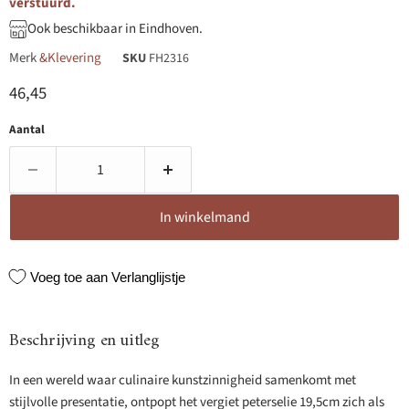
verstuurd.
Ook beschikbaar in Eindhoven.
Merk
&Klevering
SKU
FH2316
Huidige prijs
46,45
Aantal
In winkelmand
Voeg toe aan Verlanglijstje
Beschrijving en uitleg
In een wereld waar culinaire kunstzinnigheid samenkomt met
stijlvolle presentatie, ontpopt het vergiet peterselie 19,5cm zich als