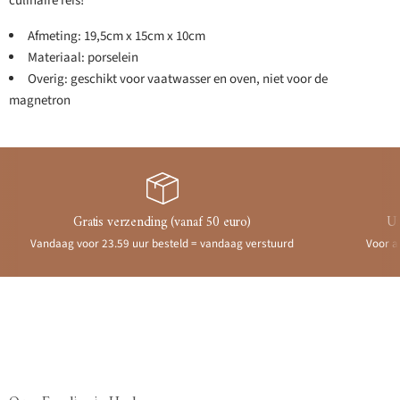
culinaire reis!
Afmeting: 19,5cm x 15cm x 10cm
Materiaal: porselein
Overig: geschikt voor vaatwasser en oven, niet voor de
magnetron
Gratis verzending (vanaf 50 euro)
Ui
Vandaag voor 23.59 uur besteld = vandaag verstuurd
Voor a