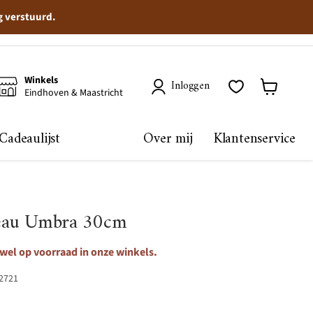
g verstuurd.
Winkels
Inloggen
Eindhoven & Maastricht
Winkelma
bekijken
Cadeaulijst
Over mij
Klantenservice
ateau Umbra 30cm
 wel op voorraad in onze winkels.
2721