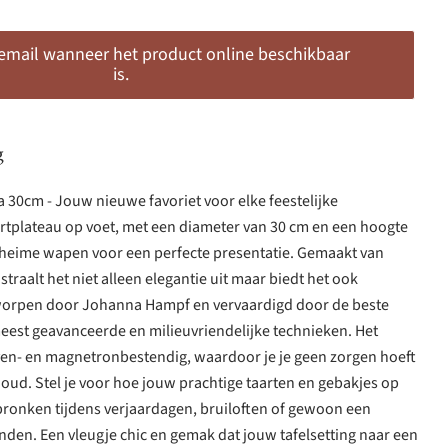
 email wanneer het product online beschikbaar
is.
g
 30cm - Jouw nieuwe favoriet voor elke feestelijke
artplateau op voet, met een diameter van 30 cm en een hoogte
heime wapen voor een perfecte presentatie. Gemaakt van
raalt het niet alleen elegantie uit maar biedt het ook
worpen door Johanna Hampf en vervaardigd door de beste
est geavanceerde en milieuvriendelijke technieken. Het
oven- en magnetronbestendig, waardoor je je geen zorgen hoeft
ud. Stel je voor hoe jouw prachtige taarten en gebakjes op
 pronken tijdens verjaardagen, bruiloften of gewoon een
nden. Een vleugje chic en gemak dat jouw tafelsetting naar een