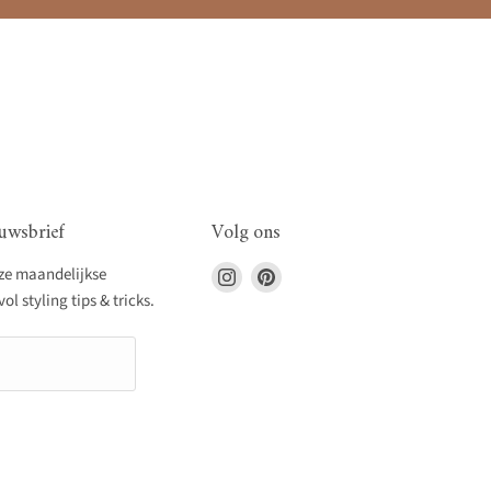
uwsbrief
Volg ons
Vind
Vind
nze maandelijkse
ons
ons
l styling tips & tricks.
op
op
Instagram
Pinterest