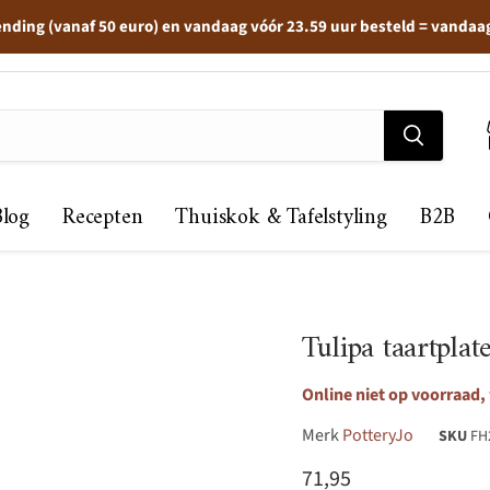
ending (vanaf 50 euro) en vandaag vóór 23.59 uur besteld = vandaa
Blog
Recepten
Thuiskok & Tafelstyling
B2B
Tulipa taartpl
Online niet op voorraad,
Merk
PotteryJo
SKU
FH
Huidige prijs
71,95