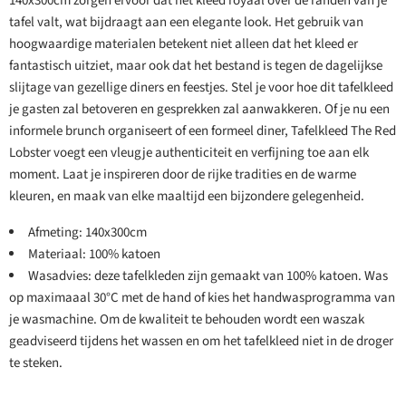
140x300cm zorgen ervoor dat het kleed royaal over de randen van je
tafel valt, wat bijdraagt aan een elegante look. Het gebruik van
hoogwaardige materialen betekent niet alleen dat het kleed er
fantastisch uitziet, maar ook dat het bestand is tegen de dagelijkse
slijtage van gezellige diners en feestjes. Stel je voor hoe dit tafelkleed
je gasten zal betoveren en gesprekken zal aanwakkeren. Of je nu een
informele brunch organiseert of een formeel diner, Tafelkleed The Red
Lobster voegt een vleugje authenticiteit en verfijning toe aan elk
moment. Laat je inspireren door de rijke tradities en de warme
kleuren, en maak van elke maaltijd een bijzondere gelegenheid.
Afmeting: 140x300cm
Materiaal: 100% katoen
Wasadvies: deze tafelkleden zijn gemaakt van 100% katoen. Was
op maximaaal 30°C met de hand of kies het handwasprogramma van
je wasmachine. Om de kwaliteit te behouden wordt een waszak
geadviseerd tijdens het wassen en om het tafelkleed niet in de droger
te steken.