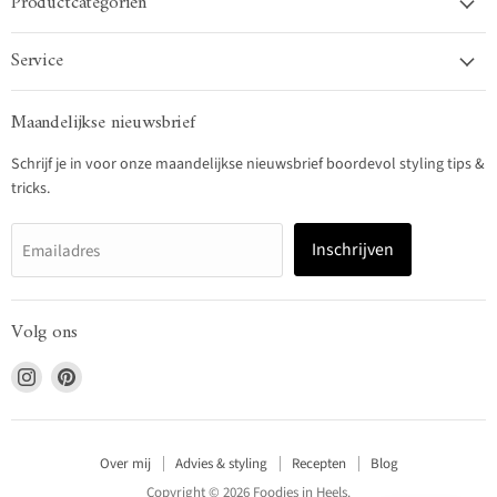
Productcategoriën
Service
Maandelijkse nieuwsbrief
Schrijf je in voor onze maandelijkse nieuwsbrief boordevol styling tips &
tricks.
Inschrijven
Emailadres
Volg ons
Vind
Vind
ons
ons
op
op
Instagram
Pinterest
Over mij
Advies & styling
Recepten
Blog
Copyright © 2026 Foodies in Heels.