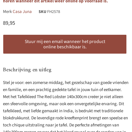
horen wanneer dit artikel weer online op voorraad is.
Merk
Casa Juna
SKU
FH2578
Huidige prijs
89,95
Stuur mij een email wanneer het product
online beschikbaar is.
Beschrijving en uitleg
Stel je voor: een zomerse middag, het gezelschap van goede vrienden
en familie, en een prachtig gedekte tafel in jouw tuin of eetkamer.
Met het Tafelkleed The Red Lobster 140x300cm creëer je niet alleen
een sfeervolle omgeving, maar ook een onvergetelijke ervaring. Dit
tafelkleed, met liefde gemaakt in India, is bedrukt met traditionele
blokdrukkunst. De levendige rode kreeftenprint brengt een speelse en
toch chique uitstraling naar je tafel. De perfecte afmetingen van