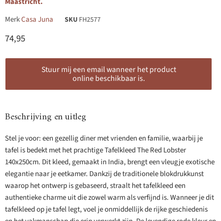
Maastricht.
Merk
Casa Juna
SKU
FH2577
Huidige prijs
74,95
Stuur mij een email wanneer het product
online beschikbaar is.
Beschrijving en uitleg
Stel je voor: een gezellig diner met vrienden en familie, waarbij je
tafel is bedekt met het prachtige Tafelkleed The Red Lobster
140x250cm. Dit kleed, gemaakt in India, brengt een vleugje exotische
elegantie naar je eetkamer. Dankzij de traditionele blokdrukkunst
waarop het ontwerp is gebaseerd, straalt het tafelkleed een
authentieke charme uit die zowel warm als verfijnd is. Wanneer je dit
tafelkleed op je tafel legt, voel je onmiddellijk de rijke geschiedenis