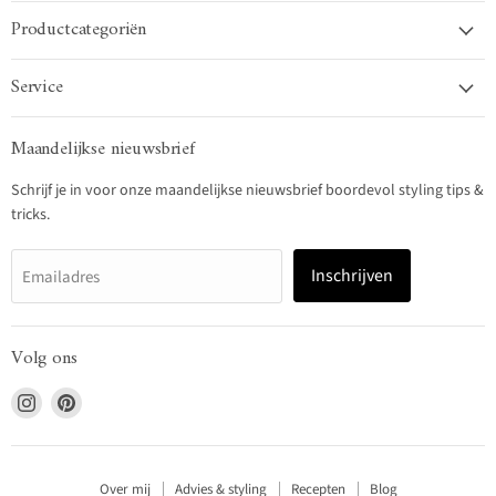
Productcategoriën
Service
Maandelijkse nieuwsbrief
Schrijf je in voor onze maandelijkse nieuwsbrief boordevol styling tips &
tricks.
Inschrijven
Emailadres
Volg ons
Vind
Vind
ons
ons
op
op
Instagram
Pinterest
Over mij
Advies & styling
Recepten
Blog