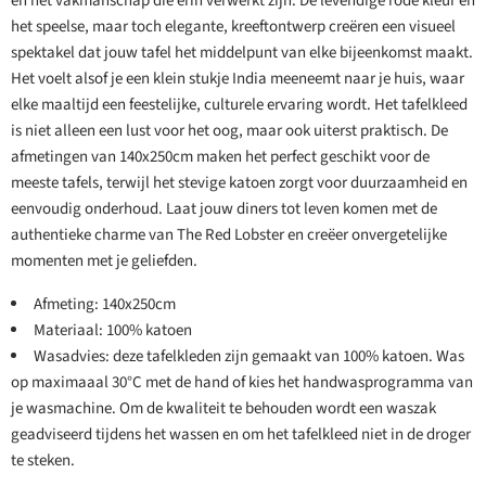
en het vakmanschap die erin verwerkt zijn. De levendige rode kleur en
het speelse, maar toch elegante, kreeftontwerp creëren een visueel
spektakel dat jouw tafel het middelpunt van elke bijeenkomst maakt.
Het voelt alsof je een klein stukje India meeneemt naar je huis, waar
elke maaltijd een feestelijke, culturele ervaring wordt. Het tafelkleed
is niet alleen een lust voor het oog, maar ook uiterst praktisch. De
afmetingen van 140x250cm maken het perfect geschikt voor de
meeste tafels, terwijl het stevige katoen zorgt voor duurzaamheid en
eenvoudig onderhoud. Laat jouw diners tot leven komen met de
authentieke charme van The Red Lobster en creëer onvergetelijke
momenten met je geliefden.
Afmeting: 140x250cm
Materiaal: 100% katoen
Wasadvies: deze tafelkleden zijn gemaakt van 100% katoen. Was
op maximaaal 30°C met de hand of kies het handwasprogramma van
je wasmachine. Om de kwaliteit te behouden wordt een waszak
geadviseerd tijdens het wassen en om het tafelkleed niet in de droger
te steken.