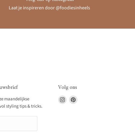
Laat je inspireren door @foodiesinheels
uwsbrief
Volg ons
Vind
Vind
nze maandelijkse
ons
ons
l styling tips & tricks.
op
op
Instagram
Pinterest