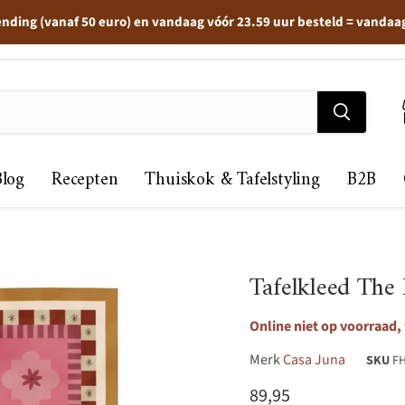
ending (vanaf 50 euro) en vandaag vóór 23.59 uur besteld = vandaa
Blog
Recepten
Thuiskok & Tafelstyling
B2B
Tafelkleed The
Online niet op voorraad,
Merk
Casa Juna
SKU
F
Huidige prijs
89,95