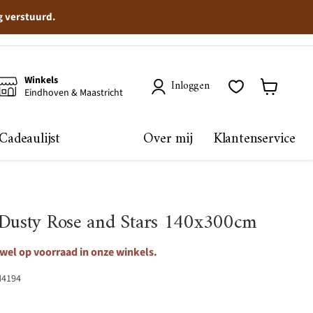
g verstuurd.
Winkels
Inloggen
Eindhoven & Maastricht
Winkelma
bekijken
Cadeaulijst
Over mij
Klantenservice
 Dusty Rose and Stars 140x300cm
 wel op voorraad in onze winkels.
H4194