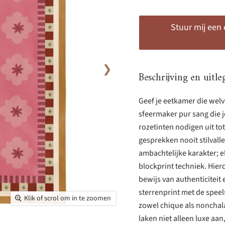
Stuur mij een
❯
Beschrijving en uitle
Geef je eetkamer die wel
sfeermaker pur sang die je
rozetinten nodigen uit tot 
gesprekken nooit stilvalle
ambachtelijke karakter; e
blockprint techniek. Hierd
bewijs van authenticiteit
sterrenprint met de speel
Klik of scrol om in te zoomen
zowel chique als nonchala
laken niet alleen luxe aan