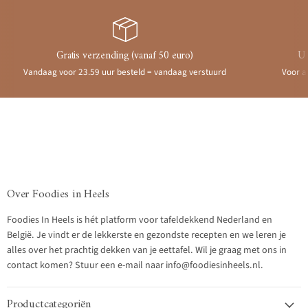
Gratis verzending (vanaf 50 euro)
Ui
Vandaag voor 23.59 uur besteld = vandaag verstuurd
Voor a
Over Foodies in Heels
Foodies In Heels is hét platform voor tafeldekkend Nederland en
België. Je vindt er de lekkerste en gezondste recepten en we leren je
alles over het prachtig dekken van je eettafel. Wil je graag met ons in
contact komen? Stuur een e-mail naar info@foodiesinheels.nl.
Productcategoriën