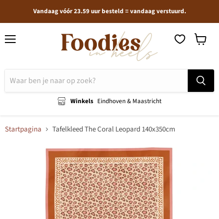
Vandaag vóór 23.59 uur besteld = vandaag verstuurd.
Menu
Winkel
bekijken
Winkels
Eindhoven & Maastricht
Startpagina
Tafelkleed The Coral Leopard 140x350cm