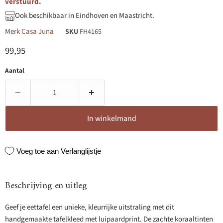
verstuurd.
Ook beschikbaar in Eindhoven en Maastricht.
Merk
Casa Juna
SKU
FH4165
Huidige prijs
99,95
Aantal
In winkelmand
Voeg toe aan Verlanglijstje
Beschrijving en uitleg
Geef je eettafel een unieke, kleurrijke uitstraling met dit
handgemaakte tafelkleed met luipaardprint. De zachte koraaltinten