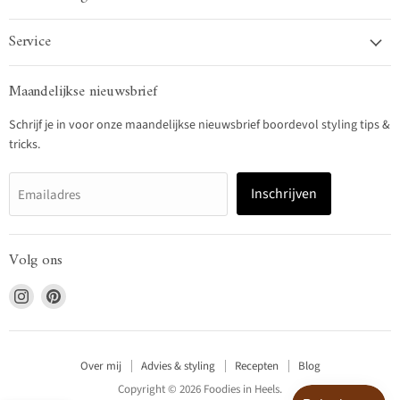
Service
Maandelijkse nieuwsbrief
Schrijf je in voor onze maandelijkse nieuwsbrief boordevol styling tips &
tricks.
Inschrijven
Emailadres
Volg ons
Vind
Vind
ons
ons
op
op
Instagram
Pinterest
Over mij
Advies & styling
Recepten
Blog
Copyright © 2026 Foodies in Heels.