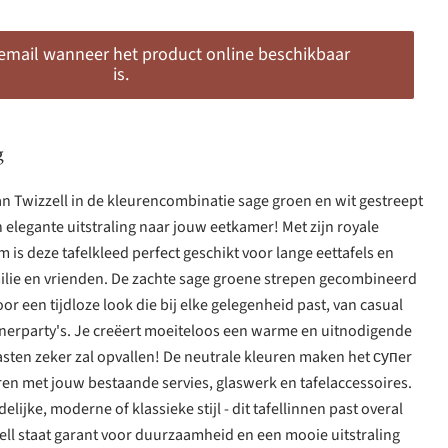
 email wanneer het product online beschikbaar
is.
g
van Twizzell in de kleurencombinatie sage groen en wit gestreept
n elegante uitstraling naar jouw eetkamer! Met zijn royale
is deze tafelkleed perfect geschikt voor lange eettafels en
milie en vrienden. De zachte sage groene strepen gecombineerd
or een tijdloze look die bij elke gelegenheid past, van casual
 dinnerparty's. Je creëert moeiteloos een warme en uitnodigende
gasten zeker zal opvallen! De neutrale kleuren maken het супer
en met jouw bestaande servies, glaswerk en tafelaccessoires.
elijke, moderne of klassieke stijl - dit tafellinnen past overal
zzell staat garant voor duurzaamheid en een mooie uitstraling