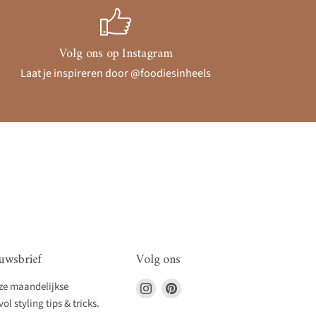
Volg ons op Instagram
Laat je inspireren door @foodiesinheels
uwsbrief
Volg ons
Vind
Vind
nze maandelijkse
ons
ons
l styling tips & tricks.