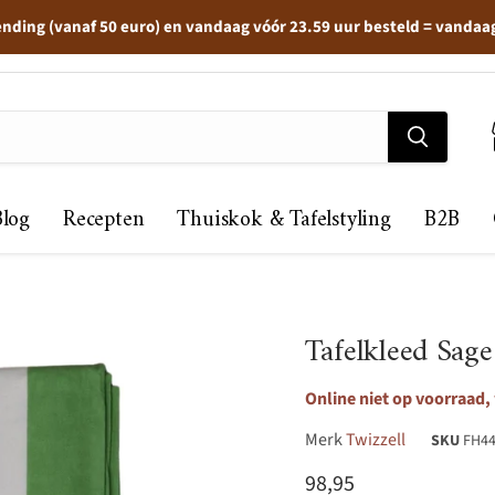
ending (vanaf 50 euro) en vandaag vóór 23.59 uur besteld = vandaa
Blog
Recepten
Thuiskok & Tafelstyling
B2B
Tafelkleed Sag
Online niet op voorraad,
Merk
Twizzell
SKU
FH4
Huidige prijs
98,95