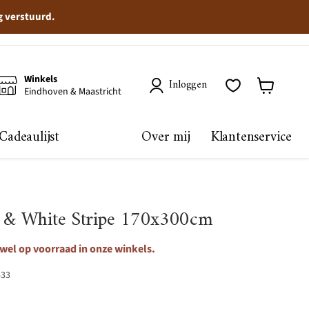
g verstuurd.
Winkels
Inloggen
Eindhoven & Maastricht
Winkelma
bekijken
Cadeaulijst
Over mij
Klantenservice
e & White Stripe 170x300cm
 wel op voorraad in onze winkels.
433