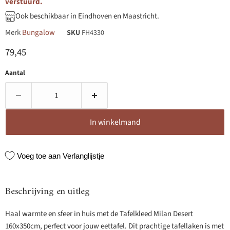
verstuurd.
Ook beschikbaar in Eindhoven en Maastricht.
Merk
Bungalow
SKU
FH4330
Huidige prijs
79,45
Aantal
In winkelmand
Voeg toe aan Verlanglijstje
Beschrijving en uitleg
Haal warmte en sfeer in huis met de Tafelkleed Milan Desert
160x350cm, perfect voor jouw eettafel. Dit prachtige tafellaken is met