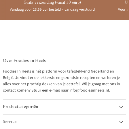
Gratis verzending (vanaf 50 euro)
Ui
Vandaag voor 23.59 uur besteld = vandaag verstuurd
Voor a
Over Foodies in Heels
Foodies In Heels is hét platform voor tafeldekkend Nederland en
België. Je vindt er de lekkerste en gezondste recepten en we leren je
alles over het prachtig dekken van je eettafel. Wil je graag met ons in
contact komen? Stuur een e-mail naar info@foodiesinheels.nl.
Productcategoriën
Service