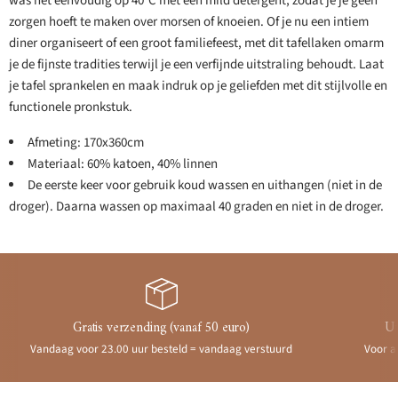
was het eenvoudig op 40°C met een mild detergent, zodat je je geen
zorgen hoeft te maken over morsen of knoeien. Of je nu een intiem
diner organiseert of een groot familiefeest, met dit tafellaken omarm
je de fijnste tradities terwijl je een verfijnde uitstraling behoudt. Laat
je tafel sprankelen en maak indruk op je geliefden met dit stijlvolle en
functionele pronkstuk.
Afmeting: 170x360cm
Materiaal: 60% katoen, 40% linnen
De eerste keer voor gebruik koud wassen en uithangen (niet in de
droger). Daarna wassen op maximaal 40 graden en niet in de droger.
Gratis verzending (vanaf 50 euro)
Ui
Vandaag voor 23.00 uur besteld = vandaag verstuurd
Voor a