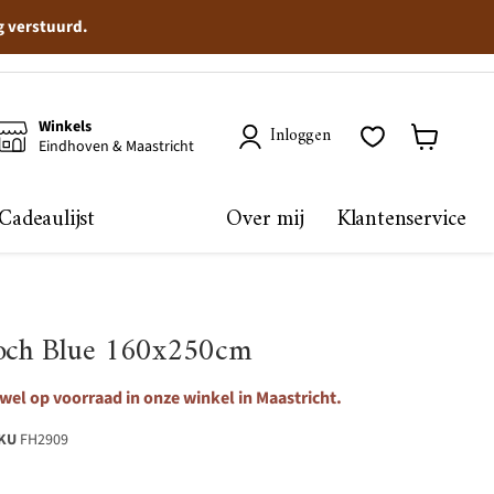
g verstuurd.
Winkels
Inloggen
Eindhoven & Maastricht
Winkelma
bekijken
Cadeaulijst
Over mij
Klantenservice
loch Blue 160x250cm
wel op voorraad in onze winkel in Maastricht.
KU
FH2909