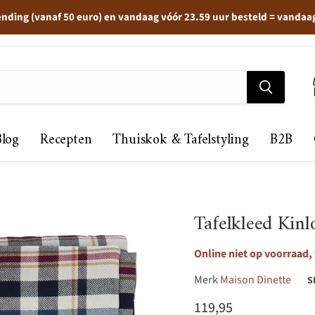
ending (vanaf 50 euro) en vandaag vóór 23.59 uur besteld = vandaa
Blog
Recepten
Thuiskok & Tafelstyling
B2B
Tafelkleed Kin
Online niet op voorraad, 
Merk
Maison Dinette
S
Huidige prijs
119,95