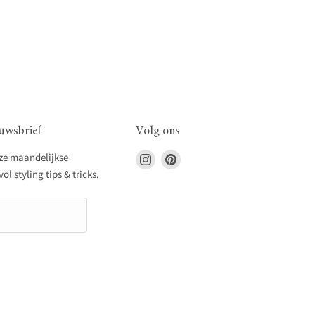
uwsbrief
Volg ons
Vind
Vind
nze maandelijkse
ons
ons
l styling tips & tricks.
op
op
Instagram
Pinterest