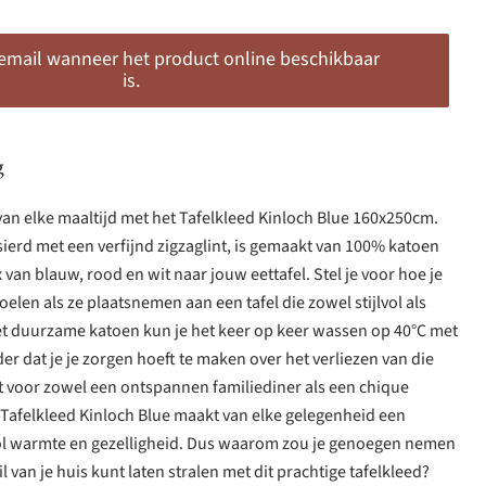
 email wanneer het product online beschikbaar
is.
g
an elke maaltijd met het Tafelkleed Kinloch Blue 160x250cm.
rsierd met een verfijnd zigzaglint, is gemaakt van 100% katoen
van blauw, rood en wit naar jouw eettafel. Stel je voor hoe je
elen als ze plaatsnemen aan een tafel die zowel stijlvol als
het duurzame katoen kun je het keer op keer wassen op 40°C met
r dat je je zorgen hoeft te maken over het verliezen van die
t voor zowel een ontspannen familiediner als een chique
 Tafelkleed Kinloch Blue maakt van elke gelegenheid een
vol warmte en gezelligheid. Dus waarom zou je genoegen nemen
il van je huis kunt laten stralen met dit prachtige tafelkleed?