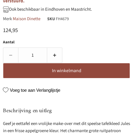
verstuurd.
Ook beschikbaar in Eindhoven en Maastricht.
Merk
Maison Dinette
SKU
FH4679
Huidige prijs
124,95
Aantal
In winkelmand
Voeg toe aan Verlanglijstje
Beschrijving en uitleg
Geef je eettafel een vrolijke make-over met dit speelse tafelkleed Jules
in een frisse appelgroene kleur. Het charmante grote ruitpatroon