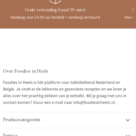
Gratis verzending (vanaf 50 euro)
Ui
Vandaag voor 23.00 uur besteld = vandaag verstuurd
Voor a
Over Foodies in Heels
Foodies In Heels is hét platform voor tafeldekkend Nederland en
België. Je vindt er de lekkerste en gezondste recepten en we leren je
alles over het prachtig dekken van je eettafel. Wil je graag met ons in
contact komen? Stuur een e-mail naar info@foodiesinheels.nl.
Productcategoriën
Service