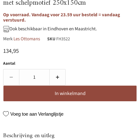
met schelpmotief 250x150cm
Op voorraad. Vandaag voor 23.59 uur besteld = vandaag
verstuurd.
Ook beschikbaar in Eindhoven en Maastricht.
Merk
Les Ottomans
SKU
FH3522
Huidige prijs
134,95
Aantal
In winkelmand
Voeg toe aan Verlanglijstje
Beschrijving en uitleg