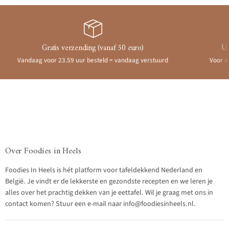
Gratis verzending (vanaf 50 euro)
Ui
Vandaag voor 23.59 uur besteld = vandaag verstuurd
Voor a
Over Foodies in Heels
Foodies In Heels is hét platform voor tafeldekkend Nederland en
België. Je vindt er de lekkerste en gezondste recepten en we leren je
alles over het prachtig dekken van je eettafel. Wil je graag met ons in
contact komen? Stuur een e-mail naar info@foodiesinheels.nl.