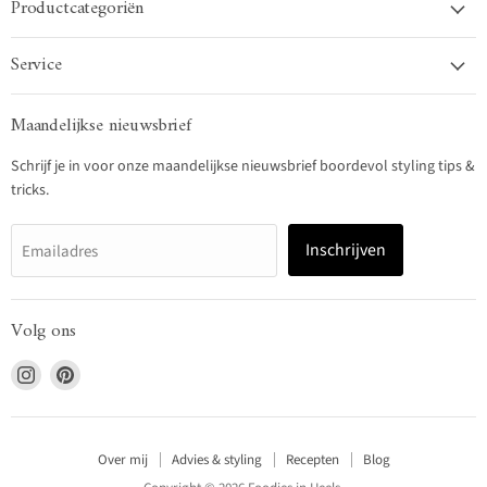
Productcategoriën
Service
Maandelijkse nieuwsbrief
Schrijf je in voor onze maandelijkse nieuwsbrief boordevol styling tips &
tricks.
Inschrijven
Emailadres
Volg ons
Vind
Vind
ons
ons
op
op
Instagram
Pinterest
Over mij
Advies & styling
Recepten
Blog