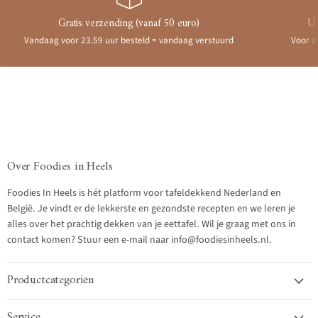
Gratis verzending (vanaf 50 euro)
Ui
Vandaag voor 23.59 uur besteld = vandaag verstuurd
Voor a
Over Foodies in Heels
Foodies In Heels is hét platform voor tafeldekkend Nederland en
België. Je vindt er de lekkerste en gezondste recepten en we leren je
alles over het prachtig dekken van je eettafel. Wil je graag met ons in
contact komen? Stuur een e-mail naar info@foodiesinheels.nl.
Productcategoriën
Service