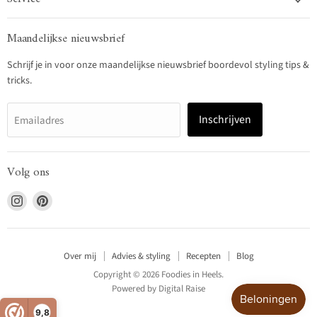
Maandelijkse nieuwsbrief
Schrijf je in voor onze maandelijkse nieuwsbrief boordevol styling tips &
tricks.
Inschrijven
Emailadres
Volg ons
Vind
Vind
ons
ons
op
op
Instagram
Pinterest
Over mij
Advies & styling
Recepten
Blog
Copyright © 2026 Foodies in Heels.
Powered by
Digital Raise
9,8