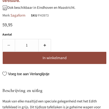
verstuurd.
Ook beschikbaar in Eindhoven en Maastricht.
Merk
Sagaform
SKU
FH3973
Huidige prijs
59,95
Aantal
In winkelmand
Voeg toe aan Verlanglijstje
Beschrijving en uitleg
Maak van elke maaltijd een speciale gelegenheid met het Edith
tafelkleed in grijs. Dit tijdloze tafellaken is je geheime wapen voor