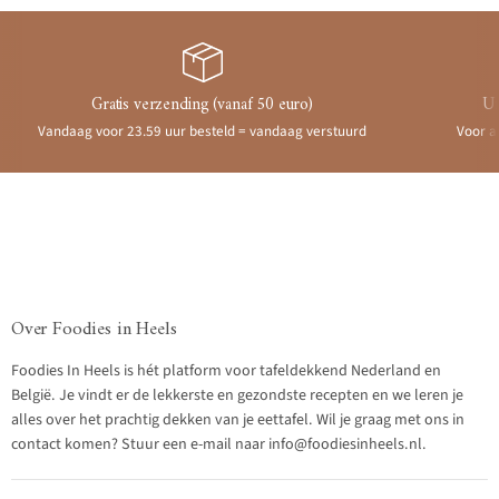
Gratis verzending (vanaf 50 euro)
Ui
Vandaag voor 23.59 uur besteld = vandaag verstuurd
Voor a
Over Foodies in Heels
Foodies In Heels is hét platform voor tafeldekkend Nederland en
België. Je vindt er de lekkerste en gezondste recepten en we leren je
alles over het prachtig dekken van je eettafel. Wil je graag met ons in
contact komen? Stuur een e-mail naar info@foodiesinheels.nl.