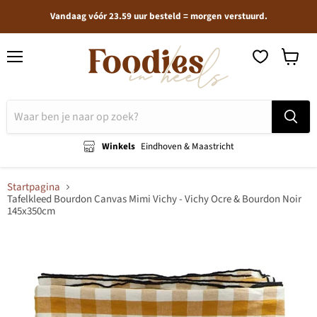
Vandaag vóór 23.59 uur besteld = morgen verstuurd.
Menu
Winkel
bekijken
Winkels
Eindhoven & Maastricht
Startpagina
Tafelkleed Bourdon Canvas Mimi Vichy - Vichy Ocre & Bourdon Noir
145x350cm