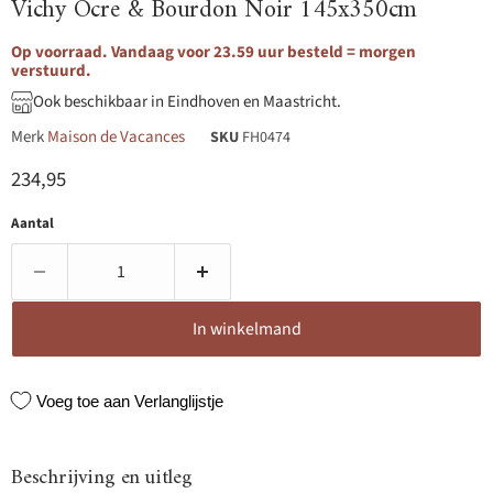
Vichy Ocre & Bourdon Noir 145x350cm
Op voorraad. Vandaag voor 23.59 uur besteld = morgen
verstuurd.
Ook beschikbaar in Eindhoven en Maastricht.
Merk
Maison de Vacances
SKU
FH0474
Huidige prijs
234,95
Aantal
In winkelmand
Voeg toe aan Verlanglijstje
Beschrijving en uitleg