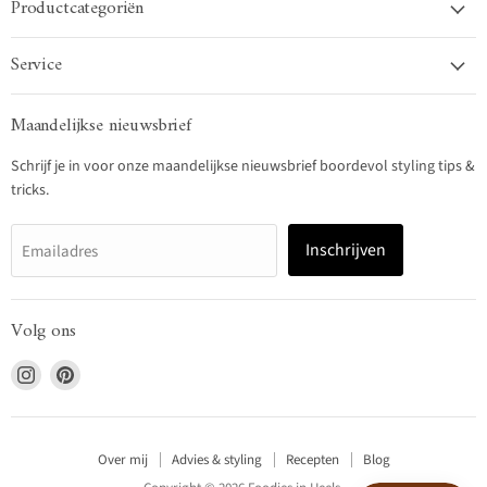
Productcategoriën
Service
Maandelijkse nieuwsbrief
Schrijf je in voor onze maandelijkse nieuwsbrief boordevol styling tips &
tricks.
Inschrijven
Emailadres
Volg ons
Vind
Vind
ons
ons
op
op
Instagram
Pinterest
Over mij
Advies & styling
Recepten
Blog