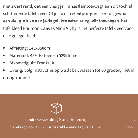
met zwart rand, dat een vleugje Franse flair toevoegt aan dit toch al
schitterende tafelkleed. Of je nu een etentje organiseert of gewoon
een vleugje luxe aan je dagelijkse eetervaring wilt toevoegen, het
tafelkleed Bourdon Canvas Mimi Vichy is het perfecte tafelkleed voor
elke gelegenheid.
Afmeting: 145x350cm
Materiaal: 48% katoen en 52% linnen
Afkomstig uit: Frankrijk
Overig: volg instructies op waslabel, wassen tot 60 graden, niet in
droogtrommel
Gratis verzending (vanaf 50 euro)
Ui
Vandaag voor 23.59 uur besteld = vandaag verstuurd
Voor a