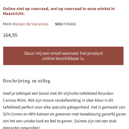
Online niet op voorraad, wel op voorraad in onze winkel in
Maastricht.
Merk
Maison de Vacances
SKU
FH0466
Huidige prijs
164,95
Stuur mij een email wanneer het product
online beschikbaar is.
Beschrijving en uitleg
Geef je tafelspel een boost met dit stijlvolle tafelkleed Bourdon
Canvas Mimi. Met zijn mooie randafwerking in oker kleur is dit
tafelkleed perfect voor elke speciale gelegenheid. Het is gemaakt van
52% linnen en 48% katoen en geweven met tweekleurig geverfd garen
om het een unieke look en feel te geven. Soirees zijn net een stuk
eleganter geworden!