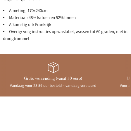
Afmeting: 170x240cm
Materiaal: 48% katoen en 52% linnen
Afkomstig uit: Frankrijk
Overig: volg instructies op waslabel, wassen tot 60 graden, niet in
droogtrommel
Gratis verzending (vanaf 50 euro)
Ui
Vandaag voor 23.59 uur besteld = vandaag verstuurd
Voor a