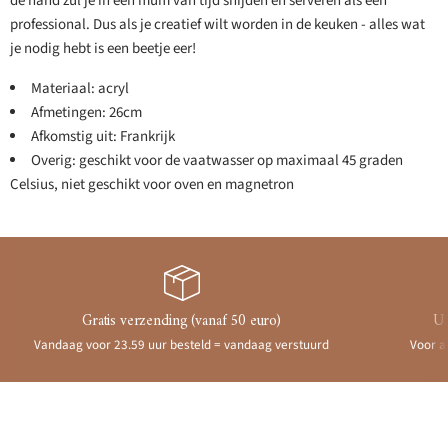
de hand zul je in een mum van tijd snijden en serveren als een
professional. Dus als je creatief wilt worden in de keuken - alles wat
je nodig hebt is een beetje eer!
Materiaal: acryl
Afmetingen: 26cm
Afkomstig uit: Frankrijk
Overig: geschikt voor de vaatwasser op maximaal 45 graden
Celsius, niet geschikt voor oven en magnetron
Gratis verzending (vanaf 50 euro)
Ui
Vandaag voor 23.59 uur besteld = vandaag verstuurd
Voor a