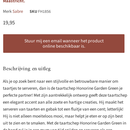
Maastricht.
Merk
Sabre
SKU
FH1856
Huidige prijs
19,95
Stuur mij een email wanneer het product
online beschikbaar is.
Beschrijving en uitleg
Als je op zoek bent naar een stijlvolle en betrouwbare manier om
taartjes te serveren, dan is de taartschep Honorine Garden Green je
perfecte partner! Met zijn aantrekkelijk ontwerp geeft deze taartschep
een elegant accent aan alle zoete en hartige creaties. Hij maakt het
serveren van taarten en gebak tot een fluitje van een cent; letterlijk!
Hij is niet alleen moeiteloos mooi, maar helpt je eten er op zijn best
uit te zien en te smaken. Met de taartschep Honorine Garden Green in