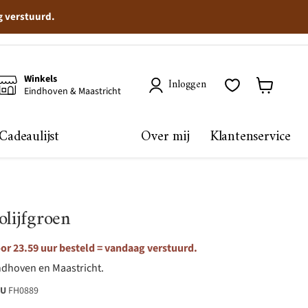
g verstuurd.
Winkels
Inloggen
Eindhoven & Maastricht
Winkelma
bekijken
Cadeaulijst
Over mij
Klantenservice
olijfgroen
r 23.59 uur besteld = vandaag verstuurd.
ndhoven en Maastricht.
KU
FH0889