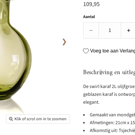
Huidige prijs
109,95
Aantal
❯
Voeg toe aan Verlangl
Beschrijving en uitle
De swirl karaf 2L olijfgro
geblazen karaf is ontwor
elegant.
Gemaakt van mondgebla
Klik of scrol om in te zoomen
Afmetingen: 21cm x 1
Afkomstig uit: Tsjechi