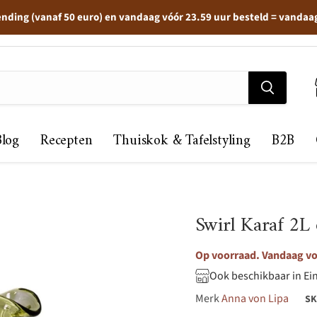
ending (vanaf 50 euro) en vandaag vóór 23.59 uur besteld = vandaa
Blog
Recepten
Thuiskok & Tafelstyling
B2B
Swirl Karaf 2L 
Op voorraad. Vandaag voo
Ook beschikbaar in Ei
Merk
Anna von Lipa
S