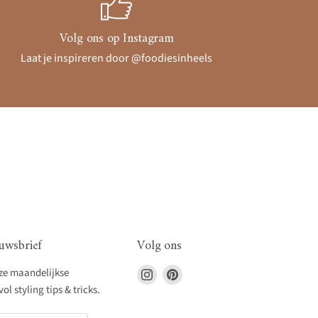
Volg ons op Instagram
Laat je inspireren door @foodiesinheels
uwsbrief
Volg ons
Vind
Vind
nze maandelijkse
ons
ons
l styling tips & tricks.
op
op