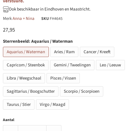
verstuurd.
Ook beschikbaar in Eindhoven en Maastricht.
Merk
Anna + Nina
SKU
FH4645
Huidige prijs
27,95
Sterrenbeeld:
Aquarius / Waterman
Aquarius / Waterman
Aries / Ram
Cancer / Kreeft
Capricom / Steenbok
Gemini / Tweelingen
Leo / Leeuw
Libra / Weegschaal
Pisces / Vissen
Sagittarius / Boogschutter
Scorpio / Scorpioen
Taurus / Stier
Virgo / Maagd
Aantal