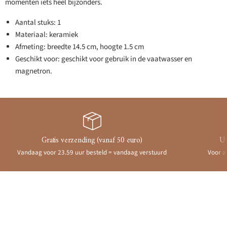
momenten iets heel bijzonders.
Aantal stuks: 1
Materiaal: keramiek
Afmeting: breedte 14.5 cm, hoogte 1.5 cm
Geschikt voor: geschikt voor gebruik in de vaatwasser en
magnetron.
Gratis verzending (vanaf 50 euro)
Ui
Vandaag voor 23.59 uur besteld = vandaag verstuurd
Voor a