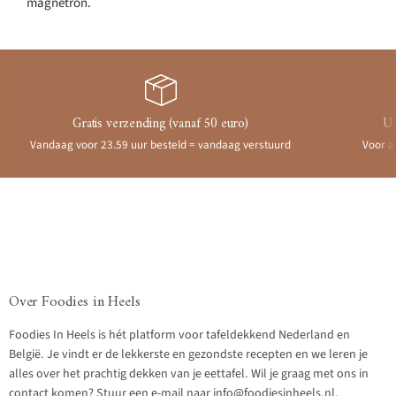
magnetron.
Gratis verzending (vanaf 50 euro)
Ui
Vandaag voor 23.59 uur besteld = vandaag verstuurd
Voor a
Over Foodies in Heels
Foodies In Heels is hét platform voor tafeldekkend Nederland en
België. Je vindt er de lekkerste en gezondste recepten en we leren je
alles over het prachtig dekken van je eettafel. Wil je graag met ons in
contact komen? Stuur een e-mail naar info@foodiesinheels.nl.