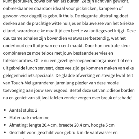
kunt gebruiken, zowel binnen als buiten. Ze zijn licht van gewicht,
onbreekbaar en daardoor ideaal voor picknicken, kamperen of
gewoon voor dagelijks gebruik thuis. De elegante uitstraling doet
denken aan de prachtige witte huisjes en blauwe zee van het Griekse
eiland, waardoor elke maaltijd een beetje vakantiegevoel krijgt. Deze
duurzame schalen zijn bovendien vaatwasserbestendig, wat het
onderhoud een fluitje van een cent maakt. Door hun neutrale kleur
combineren ze moeiteloos met jouw bestaande servies en
tafeldecoraties. Of je nu een gezellige soepavond organiseert of een
uitgebreide lunch serveert, deze veelzijdige kommen maken van elke
gelegenheid iets speciaals. De gladde afwerking en stevige kwaliteit
van Touch-Mel garanderen jarenlang plezier van deze mooie
toevoeging aan jouw serviesgoed. Bestel deze set van 2 diepe borden
nu en geniet van stijlvol tafelen zonder zorgen over breuk of schade!
Aantal stuks: 2
Materiaal: melamine
Afmeting: lengte 20.4 cm, breedte 20.4 cm, hoogte 5 cm
Geschikt voor: geschikt voor gebruik in de vaatwasser en