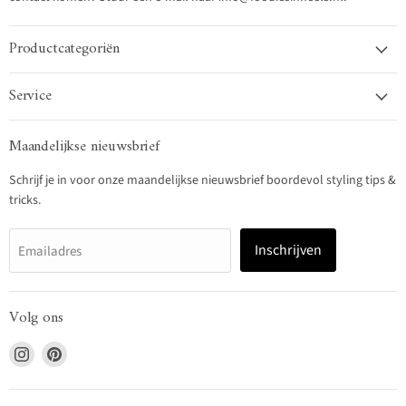
Productcategoriën
Service
Maandelijkse nieuwsbrief
Schrijf je in voor onze maandelijkse nieuwsbrief boordevol styling tips &
tricks.
Inschrijven
Emailadres
Volg ons
Vind
Vind
ons
ons
op
op