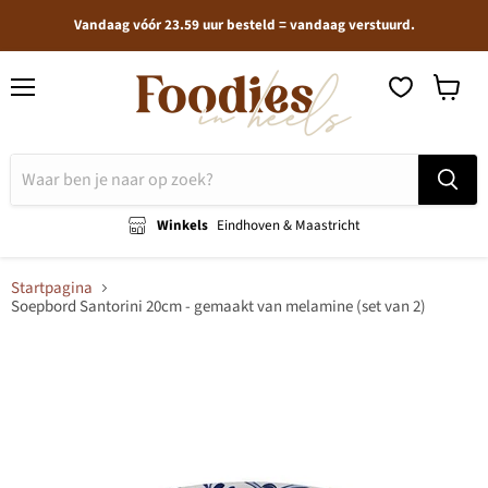
Vandaag vóór 23.59 uur besteld = vandaag verstuurd.
Menu
Winkel
bekijken
Winkels
Eindhoven & Maastricht
Startpagina
Soepbord Santorini 20cm - gemaakt van melamine (set van 2)