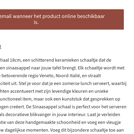
 email wanneer het product online beschikbaar
is.
g
haal 18cm, een schitterend keramieken schaaltje dat de
n sinaasappel naar jouw tafel brengt. Elk schaaltje wordt met
 betoverende regio Veneto, Noord-Italië, en straalt
eit uit. Stel je voor dat je een zomerse lunch serveert, waarbij
echten accentueert met zijn levendige kleuren en unieke
 functioneel item, maar ook een kunststuk dat gesprekken op
gen creëert. De Sinaasappel schaal is perfect voor het serveren
 als decoratieve blikvanger in jouw interieur. Laat je verleiden
ntie van deze handgemaakte schoonheid en voeg een vleugje
jouw dagelijkse momenten. Voeg dit bijzondere schaaltje toe aan