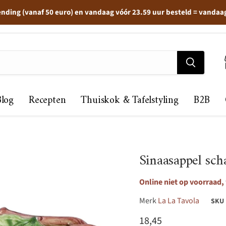
ending (vanaf 50 euro) en vandaag vóór 23.59 uur besteld = vandaa
Blog
Recepten
Thuiskok & Tafelstyling
B2B
Sinaasappel sc
Online niet op voorraad,
Merk
La La Tavola
SKU
Huidige prijs
18,45