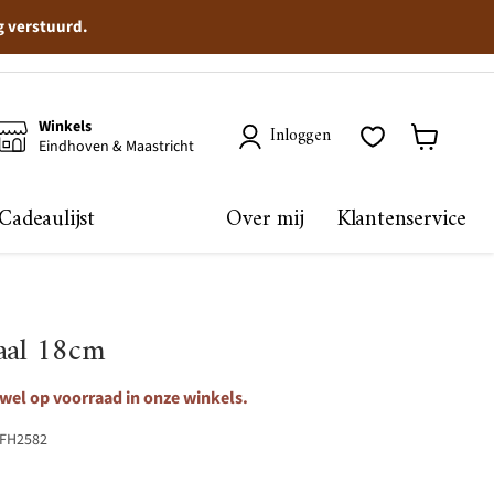
g verstuurd.
Winkels
Inloggen
Eindhoven & Maastricht
Winkelma
bekijken
Cadeaulijst
Over mij
Klantenservice
haal 18cm
 wel op voorraad in onze winkels.
FH2582