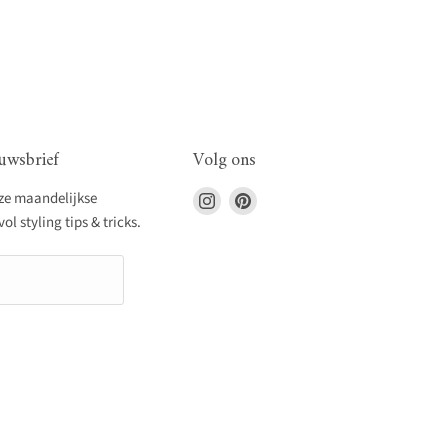
uwsbrief
Volg ons
Vind
Vind
nze maandelijkse
ons
ons
l styling tips & tricks.
op
op
Instagram
Pinterest