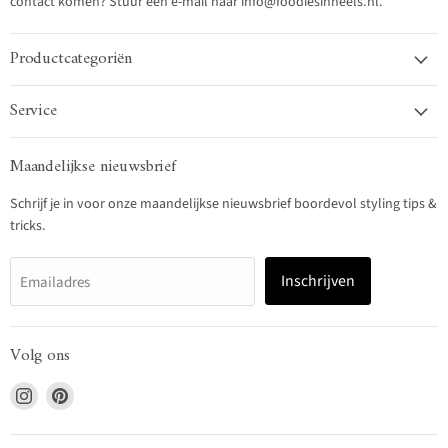
contact komen? Stuur een e-mail naar info@foodiesinheels.nl.
Productcategoriën
Service
Maandelijkse nieuwsbrief
Schrijf je in voor onze maandelijkse nieuwsbrief boordevol styling tips &
tricks.
Inschrijven
Emailadres
Volg ons
Vind
Vind
ons
ons
op
op