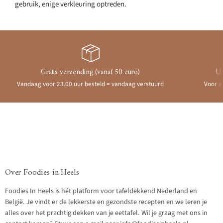
gebruik, enige verkleuring optreden.
Gratis verzending (vanaf 50 euro)
Ui
Vandaag voor 23.00 uur besteld = vandaag verstuurd
Voor a
Over Foodies in Heels
Foodies In Heels is hét platform voor tafeldekkend Nederland en
België. Je vindt er de lekkerste en gezondste recepten en we leren je
alles over het prachtig dekken van je eettafel. Wil je graag met ons in