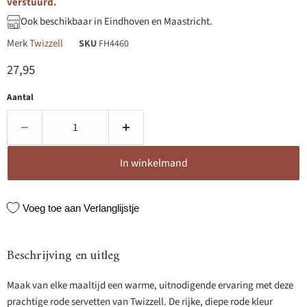
verstuurd.
Ook beschikbaar in Eindhoven en Maastricht.
Merk
Twizzell
SKU
FH4460
Huidige prijs
27,95
Aantal
In winkelmand
Voeg toe aan Verlanglijstje
Beschrijving en uitleg
Maak van elke maaltijd een warme, uitnodigende ervaring met deze
prachtige rode servetten van Twizzell. De rijke, diepe rode kleur